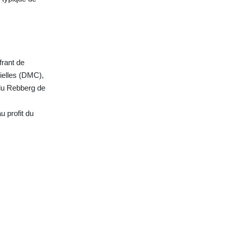
frant de
rielles (DMC),
du Rebberg de
u profit du