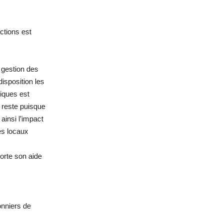
ctions est
e
e gestion des
disposition les
riques est
 reste puisque
ainsi l’impact
es locaux
orte son aide
onniers de