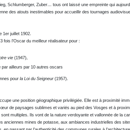
ieg, Schlumberger, Zuber… tous ont laissé une empreinte qui aujourd
nne des atouts inestimables pour accueillir des tournages audiovisue
1er juillet 1902.
3 fois l’Oscar du meilleur réalisateur pour :
tre vie
(1947),
ar ailleurs par 10 autres oscars
annes pour
la Loi du Seigneur
(1957).
upe une position géographique privilégiée. Elle est à proximité imm
 cœur de paysages sublimes et variés au pied des Vosges et à proxim
ont multiples. Ils vont de la nature verdoyante et vallonnée de la c
s anciennes mines de potasse, aux ambiances industrielles des sites
, en passant par l’authenticité des communes rurales à l’architecture