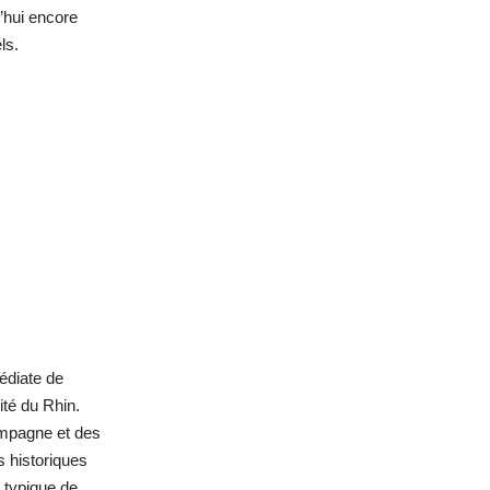
’hui encore
ls.
édiate de
ité du Rhin.
ampagne et des
 historiques
 typique de