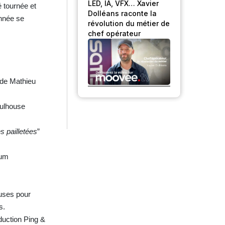
LED, IA, VFX… Xavier
 tournée et
Dolléans raconte la
nnée se
révolution du métier de
chef opérateur
 de Mathieu
Mulhouse
s pailletées
”
hum
euses pour
s.
duction Ping &