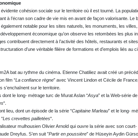
conomique
 évidente cohésion sociale sur le territoire où il est tourné. La popula
ant à l’écran son cadre de vie mis en avant de façon valorisante. Le 
 également notable pour les sites naturels, les monuments, les villes,
le développement économique qu’on observe les retombées les plus in
ges contribuent directement à l’activité des hôtels, restaurants et sites
structuration d’une véritable filière de formations et d’emplois liés au 
 m2A bat au rythme du cinéma. Etienne Chatiliez avait créé un précé
n film “
La confiance règne
” avec Vincent Lindon et Cécile de France
s’enchaînent sur le territoire.
 dont le long- métrage turc de Murat Aslan “
Asya
” et la Web-série d
es
“.
t lieu, dont un épisode de la série “
Capitaine Marleau
” et le long- m
 “
Les crevettes pailletées
“.
alisateur mulhousien Olivier Arnold qui ouvre la série avec son court
aude Dreyfus. S’en suit ”
Partir en poussière
” de Hüseyin Aydin Gürso