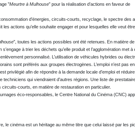
age ”
Meurtre à Mulhouse
” pour la réalisation d’actions en faveur de
consommation d’énergies, circuits-courts, recyclage, le spectre des a
it les actions qu’elle souhaite engager et pour lesquelles elle veut êtr
ulhouse
”, toutes les actions possibles ont été retenues. En matière d
s’engage à trier les déchets qu’elle produit et l’agglomération met à 
 enlèvement personnalisé. L’utilisation de véhicules hybrides ou élect
rains sont préférés aux groupes électrogènes. L’emploi n’est pas en
st privilégié afin de répondre à la demande locale d’emploi et réduire 
e techniciens qui viendraient d’autres régions. Une liste de prestatair
s circuits-courts, en matière de restauration en particulier.
tournages éco-responsables, le Centre National du Cinéma (CNC) app
ire, le cinéma est un héritage au même titre que celui laissé par les pi