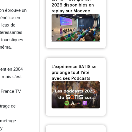
2026 disponibles en
tion éprouve un
replay sur Moovee
bénéfice en
 lieux de
téressantes.
 touristiques
cinéma.
L’expérience SATIS se
dent en 2004
prolonge tout l’été
, mais c’est
avec ses Podcasts
e France TV
étrage de
- métrage
y.