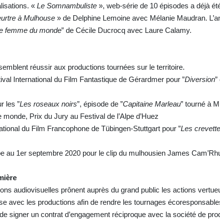
alisations. «
Le Somnambuliste
», web-série de 10 épisodes a déjà été
urtre à Mulhouse
» de Delphine Lemoine avec Mélanie Maudran. L’a
e femme du monde
” de Cécile Ducrocq avec Laure Calamy.
 semblent réussir aux productions tournées sur le territoire.
val International du Film Fantastique de Gérardmer pour ”
Diversion
”
r les ”
Les roseaux noirs
”, épisode de ”
Capitaine Marleau
” tourné à 
e monde, Prix du Jury au Festival de l’Alpe d’Huez
rnational du Film Francophone de Tübingen-Stuttgart pour ”
Les crevette
Tube au 1er septembre 2020 pour le clip du mulhousien James Cam’R
mière
ons audiovisuelles prônent auprès du grand public les actions vertu
se avec les productions afin de rendre les tournages écoresponsable
t de signer un contrat d’engagement réciproque avec la société de pro