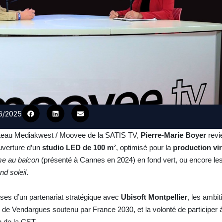
06/2025
plateau Mediakwest / Moovee de la SATIS TV,
Pierre-Marie Boyer
revi
ouverture d’un
studio LED de 100 m²
, optimisé pour la
production vir
e au balcon
(présenté à Cannes en 2024) en fond vert, ou encore le
nd soleil
.
isses d’un partenariat stratégique avec
Ubisoft Montpellier
, les ambit
V
de Vendargues soutenu par France 2030, et la volonté de participer à
 de la CST.