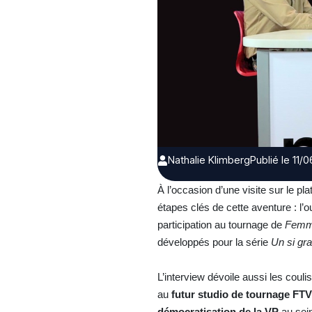
Nathalie Klimberg
Publié le 11/
À l’occasion d’une visite sur le 
étapes clés de cette aventure : l’
participation au tournage de
Femm
développés pour la série
Un si gra
L’interview dévoile aussi les coul
au
futur studio de tournage FT
démocratisation de la VP
au sein