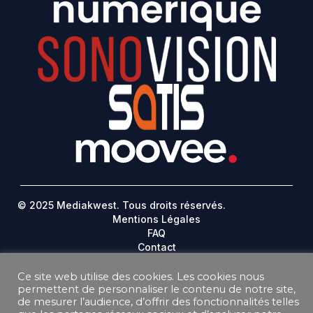
© 2025 Mediakwest. Tous droits réservés.
Mentions Légales
FAQ
Contact
Plan Du Site
Ce site web utilise des cookies. Les cookies nous
DONNEES PERSONNELLES
permettent de personnaliser le contenu de notre site,
de mesurer l’audience, d’offrir des fonctionnalités telles
CONDITIONS GÉNÉRALES DE VENTE ABONNEMENT