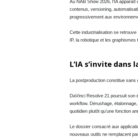
Au NAB Show 2026, l’IA apparaît 
contenus, versioning, automatisatio
progressivement aux environneme
Cette industrialisation se retrou
IP, la robotique et les graphismes 
L’IA s’invite dans
La postproduction constitue sans do
DaVinci Resolve 21 poursuit son évo
workflow. Dérushage, étalonnage, t
quotidien plutôt qu’une fonction a
Le dossier consacré aux applicati
nouveaux outils ne remplacent pa