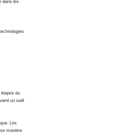
e dans les
 technologies
s étapes du
ient un outil
ique. Les
eur manière