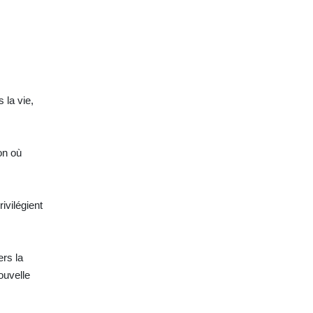
 la vie,
on où
ivilégient
rs la
ouvelle