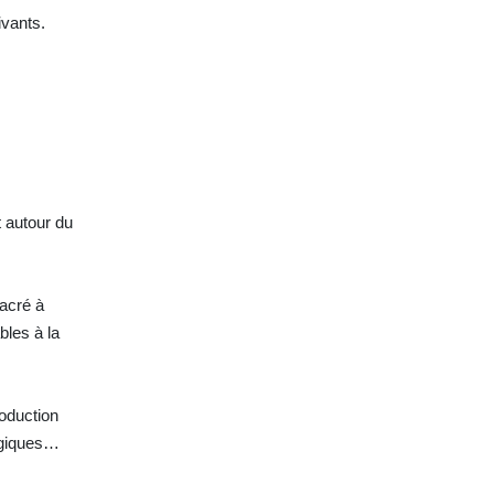
ivants.
 autour du
sacré à
bles à la
roduction
tégiques…