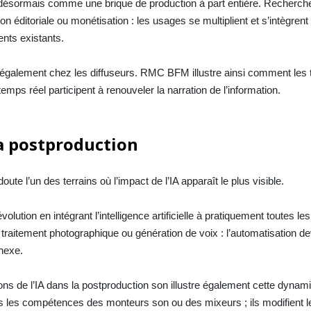
désormais comme une brique de production à part entière. Recherch
n éditoriale ou monétisation : les usages se multiplient et s’intègrent
nts existants.
ve également chez les diffuseurs. RMC BFM illustre ainsi comment les
temps réel participent à renouveler la narration de l’information.
 la postproduction
ute l’un des terrains où l’impact de l’IA apparaît le plus visible.
lution en intégrant l’intelligence artificielle à pratiquement toutes le
raitement photographique ou génération de voix : l’automatisation dev
nnexe.
ons de l’IA dans la postproduction son illustre également cette dynam
s les compétences des monteurs son ou des mixeurs ; ils modifient l