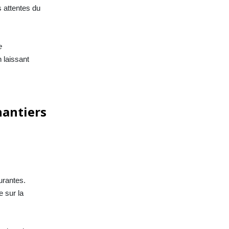
s attentes du
e
n laissant
hantiers
urantes.
 sur la