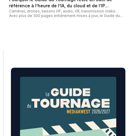
référence à l’heure de l’IA, du cloud et de l’IP…
Caméras, drones, liaisons HF, audio, VR, transmission vidéo…
Avec plus de 300 pages entièrement mises à jour, le Guide du...