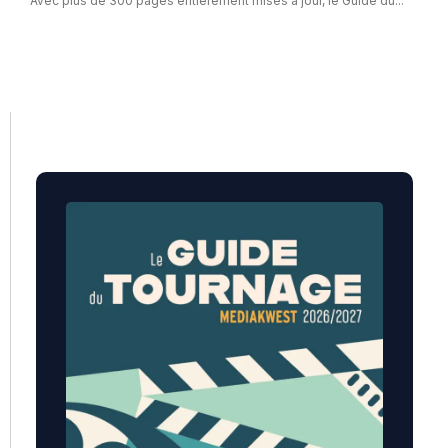
Avec plus de 300 pages entièrement mises à jour, le Guide du...