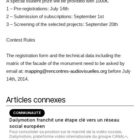
A special student prize will be provided with 1000€.
1 – Pre-registrations: July 14th
2 – Submission of subscriptions: September 1st
3 – Screening of the selected projects: September 20th
Contest Rules
The registration form and the technical data including the
matrix of the facade of the monument need to be asked by
email at:
mapping@rencontres-audiovisuelles.org
before July
14th, 2014.
Articles connexes
COMMUNAUTÉ
Dailymotion franchit une étape clé vers un réseau
social européen
Pour consolider sa position sur le marché de la vidéo sociale,
Dailymotion, plateforme vidéo internationale du groupe CANAL+,