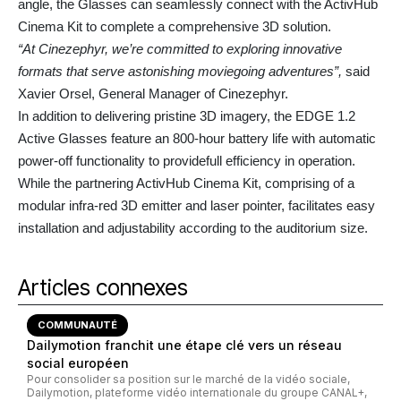
angle, the Glasses can seamlessly connect with the ActivHub
Cinema Kit to complete a comprehensive 3D solution.
“At Cinezephyr, we’re committed to exploring innovative
formats that serve
astonishing moviegoing adventures”,
said
Xavier Orsel, General Manager of Cinezephyr.
In addition to delivering pristine 3D imagery, the EDGE 1.2
Active Glasses feature an 800-hour battery life with automatic
power-off functionality to providefull efficiency in operation.
While the partnering ActivHub Cinema Kit, comprising of a
modular infra-red 3D emitter and laser pointer, facilitates easy
installation and adjustability according to the auditorium size.
Articles connexes
COMMUNAUTÉ
Dailymotion franchit une étape clé vers un réseau
social européen
Pour consolider sa position sur le marché de la vidéo sociale,
Dailymotion, plateforme vidéo internationale du groupe CANAL+,