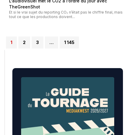
L’audiovisuel met le CO2 à l’ordre du jour avec
TheGreenShot
Et si le vrai sujet du reporting CO₂ n’était pas le chiffre final, mais
tout ce que les productions doivent...
1
2
3
…
1 145