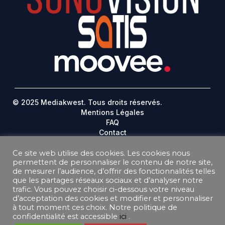
© 2025 Mediakwest. Tous droits réservés.
Mentions Légales
FAQ
Contact
Plan Du Site
Ce site web utilise des cookies. Les cookies nous
permettent de personnaliser le contenu de notre site,
DONNEES PERSONNELLES
de mesurer l’audience, d’offrir des fonctionnalités telles
CONDITIONS GÉNÉRALES DE VENTE ABONNEMENT
que les partages réseaux sociaux et d’analyser notre
CONDITIONS GÉNÉRALES D’UTILISATION
trafic. Vous pouvez choisir ci-dessous votre niveau
d’acceptation des cookies et modifier et personnaliser
à tout moment ces choix. Notre politique de
confidentialité est accessible
ici
.