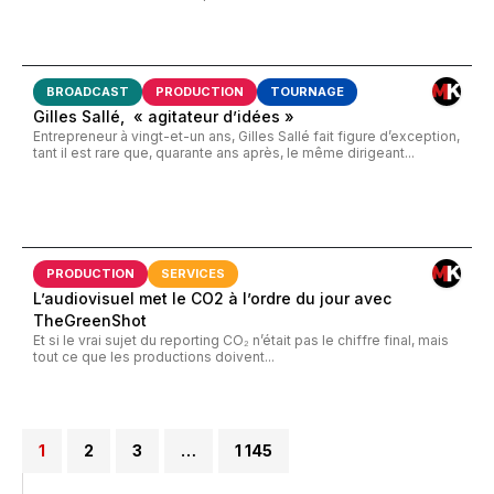
BROADCAST
PRODUCTION
TOURNAGE
Gilles Sallé, « agitateur d’idées »
Entrepreneur à vingt-et-un ans, Gilles Sallé fait figure d’exception,
tant il est rare que, quarante ans après, le même dirigeant...
PRODUCTION
SERVICES
L’audiovisuel met le CO2 à l’ordre du jour avec
TheGreenShot
Et si le vrai sujet du reporting CO₂ n’était pas le chiffre final, mais
tout ce que les productions doivent...
1
2
3
…
1 145