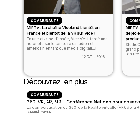
COMMUNAUTÉ
COM
MIPTV : La chaîne Viceland bientôt en
MIPTV:
France et bientôt de la VR sur Vice !
déploi
produc
En une dizaine d’année, Vice s’est forgé une
notoriété sur le territoire canadien et
StudioC
américain en tant que media digital[...]
grand p
l’entré
12 AVRIL 2016
Découvrez-en plus
COMMUNAUTÉ
360, VR, AR, MR… Conférence Netineo pour observer
La démocratisation du 360, de la Réalité virtuelle (VR), de la
Réalité mixte...