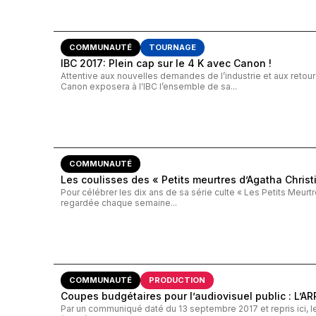
COMMUNAUTÉ
TOURNAGE
IBC 2017: Plein cap sur le 4 K avec Canon !
Attentive aux nouvelles demandes de l’industrie et aux retou
Canon exposera à l'IBC l’ensemble de sa...
COMMUNAUTÉ
Les coulisses des « Petits meurtres d’Agatha Christ
Pour célébrer les dix ans de sa série culte « Les Petits Meurt
regardée chaque semaine...
COMMUNAUTÉ
PRODUCTION
Coupes budgétaires pour l’audiovisuel public : L’ARP
Par un communiqué daté du 13 septembre 2017 et repris ici, le