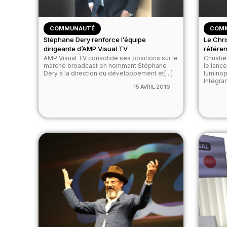
COMMUNAUTÉ
COM
Stéphane Dery renforce l’équipe
Le Chri
dirigeante d’AMP Visual TV
référe
AMP Visual TV consolide ses positions sur le
Christi
marché broadcast en nommant Stéphane
le lanc
Dery à la direction du développement et[...]
luminop
Intégrant
15 AVRIL 2016