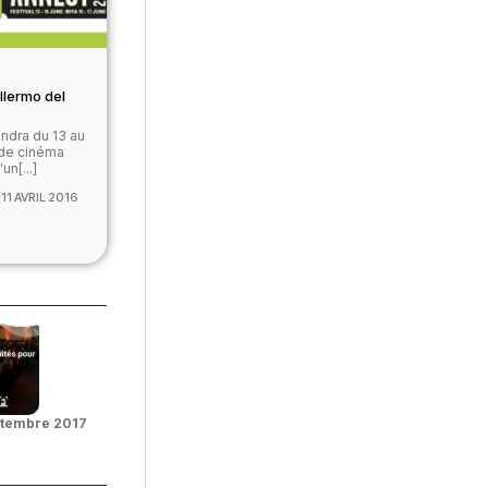
llermo del
endra du 13 au
 de cinéma
n[...]
11 AVRIL 2016
ptembre 2017