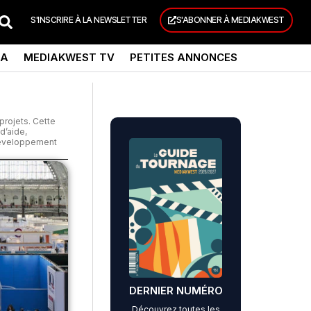
S'INSCRIRE À LA NEWSLETTER
S'ABONNER À MEDIAKWEST
DA
MEDIAKWEST TV
PETITES ANNONCES
projets. Cette
d’aide,
 développement
DERNIER NUMÉRO
Découvrez toutes les