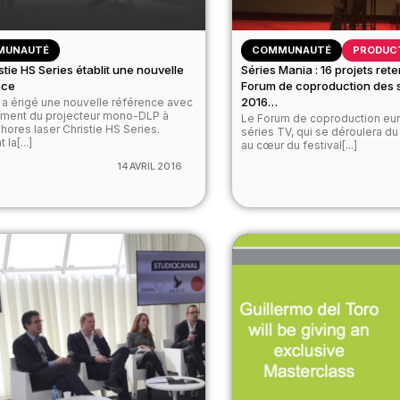
MUNAUTÉ
COMMUNAUTÉ
PRODUC
stie HS Series établit une nouvelle
Séries Mania : 16 projets rete
nce
Forum de coproduction des 
2016…
e a érigé une nouvelle référence avec
ement du projecteur mono-DLP à
Le Forum de coproduction eu
hores laser Christie HS Series.
séries TV, qui se déroulera du 
 la[...]
au cœur du festival[...]
14 AVRIL 2016