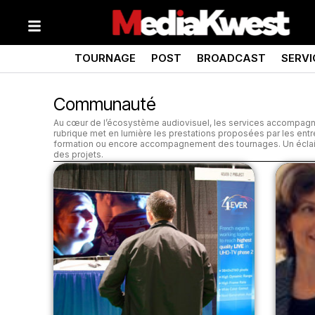
TOURNAGE
POST
BROADCAST
SERVI
Communauté
Au cœur de l’écosystème audiovisuel, les services accompagnen
rubrique met en lumière les prestations proposées par les entrepr
formation ou encore accompagnement des tournages. Un éclaira
des projets.