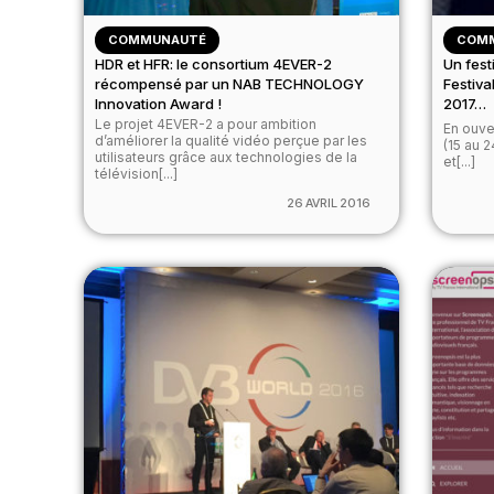
COMMUNAUTÉ
COM
HDR et HFR: le consortium 4EVER-2
Un fest
récompensé par un NAB TECHNOLOGY
Festiva
Innovation Award !
2017…
Le projet 4EVER-2 a pour ambition
En ouver
d’améliorer la qualité vidéo perçue par les
(15 au 2
utilisateurs grâce aux technologies de la
et[...]
télévision[...]
26 AVRIL 2016