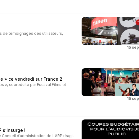
rs de témoignages des utilisateurs,
15 se
ie » ce vendredi sur France 2
res », coproduite par Escazal Films et
15 se
 s’insurge !
 Conseil d’administration de L’ARP réagit