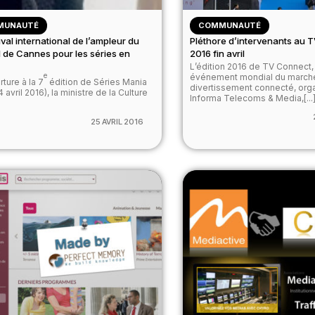
MUNAUTÉ
COMMUNAUTÉ
ival international de l’ampleur du
Pléthore d’intervenants au 
l de Cannes pour les séries en
2016 fin avril
L’édition 2016 de TV Connect,
e
événement mondial du march
ture à la 7
édition de Séries Mania
divertissement connecté, org
4 avril 2016), la ministre de la Culture
Informa Telecoms & Media,[...
25 AVRIL 2016