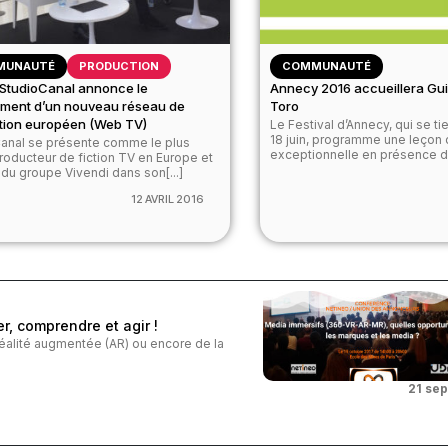
MUNAUTÉ
PRODUCTION
COMMUNAUTÉ
 StudioCanal annonce le
Annecy 2016 accueillera Gui
ement d’un nouveau réseau de
Toro
tion européen (Web TV)
Le Festival d’Annecy, qui se ti
18 juin, programme une leçon
anal se présente comme le plus
exceptionnelle en présence d'u
roducteur de fiction TV en Europe et
e du groupe Vivendi dans son[...]
12 AVRIL 2016
, comprendre et agir !
 Réalité augmentée (AR) ou encore de la
21 se