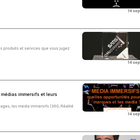
14 se
es produits et services que vous jugez
14 se
 médias immersifs et leurs
ges, les media immersifs (360, Réalité
14 se