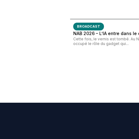
BROADCAST
NAB 2026 – L’IA entre dans le 
Cette fois, le vernis est tombé. Au N
occupé le rôle du gadget qui...