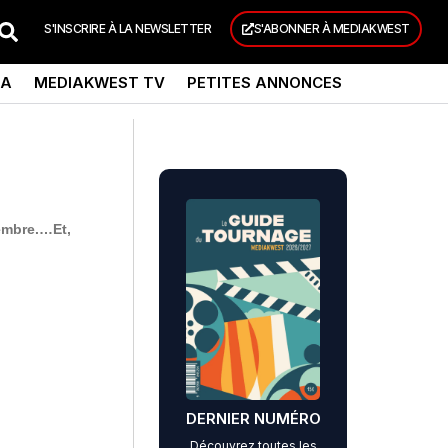
S'INSCRIRE À LA NEWSLETTER
S'ABONNER À MEDIAKWEST
DA
MEDIAKWEST TV
PETITES ANNONCES
embre.…Et,
DERNIER NUMÉRO
Découvrez toutes les