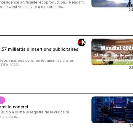
intelligence artificielle, écoproduction… Pendant
ediakwest vous invite à explorer les...
24
57 milliards d’insertions publicitaires
iblées insérées dans les retransmissions en
FIFA 2026...
23
T
ans le concret
audio a quitté le registre de la curiosité
ais dans...
17