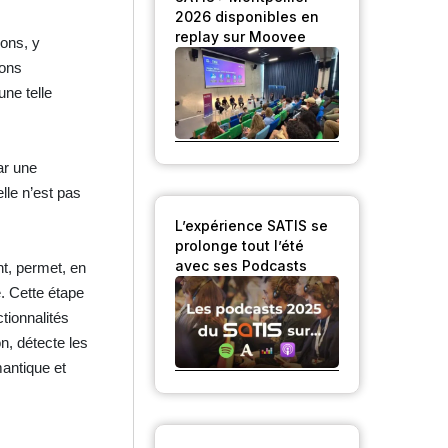
2026 disponibles en
replay sur Moovee
ions, y
ions
une telle
ar une
elle n’est pas
L’expérience SATIS se
prolonge tout l’été
avec ses Podcasts
ht, permet, en
e. Cette étape
tionnalités
n, détecte les
mantique et