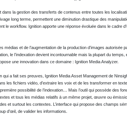
 dans la gestion des transferts de contenus entre toutes les localisat
vage long terme, permettent une diminution drastique des manipulat
nt le workflow. Ignition apporte une réponse évoluée dans le cadre d’
des médias et de l’augmentation de la production d’images autorisée p
ation, le l’indexation devient incontournable mais la plupart du temps, 
ropose une innovation dans ce domaine : Ignition Media Analyzer.
ion qui a fait ses preuves, Ignition Media Asset Management de Ninsig
s les fichiers vidéo, d’extraire les voix et de les transformer en text
première possibilité de l’indexation… Mais l’outil qui possède des fonc
extes et tous les médias relatifs à un même projet, œuvre ou émissio
odes et surtout les contextes. L’interface qui propose des champs sé
up d’œil, de valider les informations.