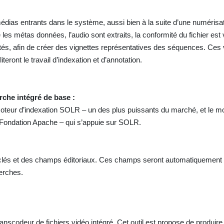
 médias entrants dans le système, aussi bien à la suite d’une numérisa
les métas données, l’audio sont extraits, la conformité du fichier est v
s, afin de créer des vignettes représentatives des séquences. Ces v
teront le travail d’indexation et d’annotation.
rche intégré de base :
oteur d’indexation SOLR – un des plus puissants du marché, et le m
Fondation Apache – qui s’appuie sur SOLR.
s clés et des champs éditoriaux. Ces champs seront automatiquement 
herches.
anscodeur de fichiers vidéo intégré. Cet outil est propose de produire 