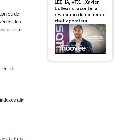
LED, IA, VFX… Xavier
Dolléans raconte la
tion ou de
révolution du métier de
chef opérateur
érifiée les
ignettes et
oteur de
indexés afin
des fichiers