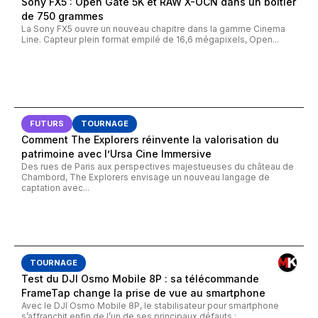
Sony FX5 : Open Gate 5K et RAW X-OCN dans un boîtier
de 750 grammes
La Sony FX5 ouvre un nouveau chapitre dans la gamme Cinema
Line. Capteur plein format empilé de 16,6 mégapixels, Open...
FUTURS
TOURNAGE
Comment The Explorers réinvente la valorisation du
patrimoine avec l’Ursa Cine Immersive
Des rues de Paris aux perspectives majestueuses du château de
Chambord, The Explorers envisage un nouveau langage de
captation avec...
TOURNAGE
Test du DJI Osmo Mobile 8P : sa télécommande
FrameTap change la prise de vue au smartphone
Avec le DJI Osmo Mobile 8P, le stabilisateur pour smartphone
s’affranchit enfin de l’un de ses principaux défauts :