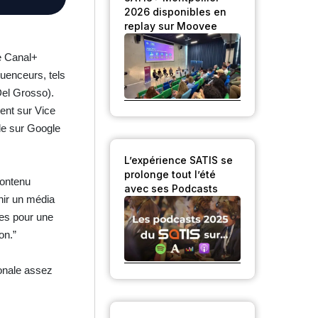
2026 disponibles en
replay sur Moovee
de Canal+
fluenceurs, tels
Del Grosso).
ent sur Vice
le sur Google
L’expérience SATIS se
prolonge tout l’été
contenu
avec ses Podcasts
nir un média
les pour une
on.”
ionale assez