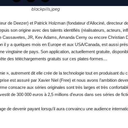
blackpills.jpeg
eur de Deezer) et Patrick Holzman (fondateur d’Allociné, directeur 
 depuis son origine avec des talents identifiés (réalisateurs, acteurs, in
Zoe Cassavetes, JR, Kev Adams, Amanda Cerny ou encore Christian 
tion il y a quelques mois en Europe et aux USA/Canada, est aussi prés
e vingtaine de pays. Son application, actuellement gratuite, disponib
n tête des téléchargements gratuits sur ces plates-formes…
e », autrement dit elle crée de la technologie tout en produisant du 
eprise est assuré par Xavier Niel (Free) et nous avons l’ambition deve
orme consacre aux séries originales sont très larges et très confortab
nvestit de 300 000 euros à 2,5 millions d’euros dans ses séries de ficti
sage de devenir payant lorsqu’il aura convaincu une audience internat