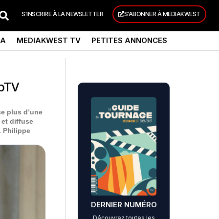
S'INSCRIRE À LA NEWSLETTER
S'ABONNER À MEDIAKWEST
DA
MEDIAKWEST TV
PETITES ANNONCES
ebTV
se plus d’une
 et diffuse
.
Philippe
DERNIER NUMÉRO
Découvrez toutes les