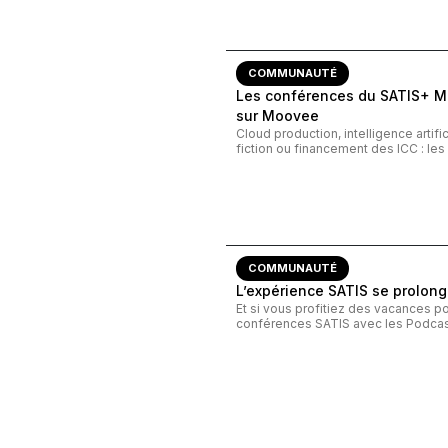
COMMUNAUTÉ
Les conférences du SATIS+ Mo
sur Moovee
Cloud production, intelligence artifi
fiction ou financement des ICC : le
COMMUNAUTÉ
L’expérience SATIS se prolong
Et si vous profitiez des vacances p
conférences SATIS avec les Podcast