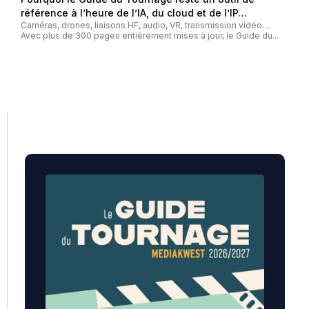
référence à l’heure de l’IA, du cloud et de l’IP…
Caméras, drones, liaisons HF, audio, VR, transmission vidéo…
Avec plus de 300 pages entièrement mises à jour, le Guide du...