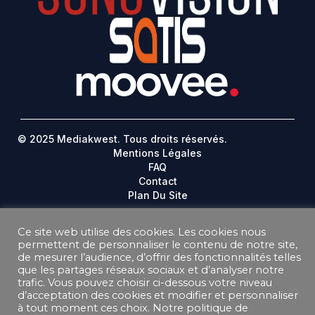
© 2025 Mediakwest. Tous droits réservés.
Mentions Légales
FAQ
Contact
Plan Du Site
DONNEES PERSONNELLES
Ce site web utilise des cookies. Les cookies nous
CONDITIONS GÉNÉRALES DE VENTE ABONNEMENT
permettent de personnaliser le contenu de notre site,
CONDITIONS GÉNÉRALES D’UTILISATION
de mesurer l’audience, d’offrir des fonctionnalités telles
que les partages réseaux sociaux et d’analyser notre
trafic. Vous pouvez choisir ci-dessous votre niveau
d’acceptation des cookies et modifier et personnaliser
à tout moment ces choix. Notre politique de