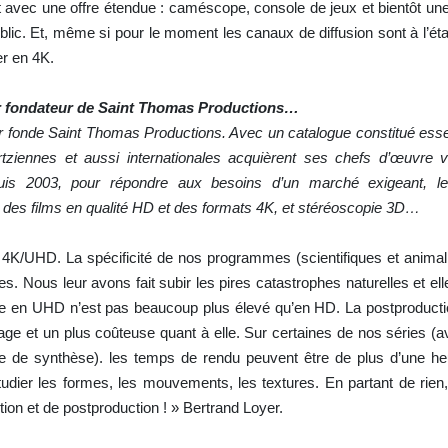
avec une offre étendue : caméscope, console de jeux et bientôt un
lic. Et, même si pour le moment les canaux de diffusion sont à l’état
r en 4K.
 fondateur de
Saint Thomas Productions…
r fonde Saint Thomas Productions. Avec un catalogue constitué esse
rtziennes et aussi internationales acquièrent ses chefs d’œuvre v
uis 2003, pour répondre aux besoins d’un marché exigeant, le
 des films en qualité HD et des formats 4K, et stéréoscopie 3D…
 4K/UHD. La spécificité de nos programmes (scientifiques et anima
. Nous leur avons fait subir les pires catastrophes naturelles et el
ge en UHD n’est pas beaucoup plus élevé qu’en HD. La postproducti
ge et un plus coûteuse quant à elle. Sur certaines de nos séries (a
ge de synthèse). les temps de rendu peuvent être de plus d’une h
dier les formes, les mouvements, les textures. En partant de rien, 
tion et de postproduction ! » Bertrand Loyer.