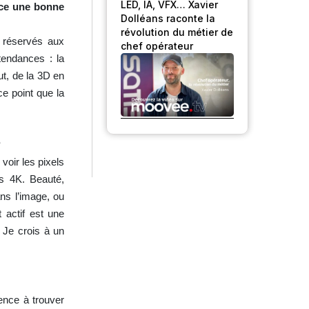
LED, IA, VFX… Xavier
-ce une bonne
Dolléans raconte la
révolution du métier de
 réservés aux
chef opérateur
tendances : la
ut, de la 3D en
ce point que la
?
voir les pixels
ms 4K. Beauté,
ns l’image, ou
 actif est une
 Je crois à un
ence à trouver