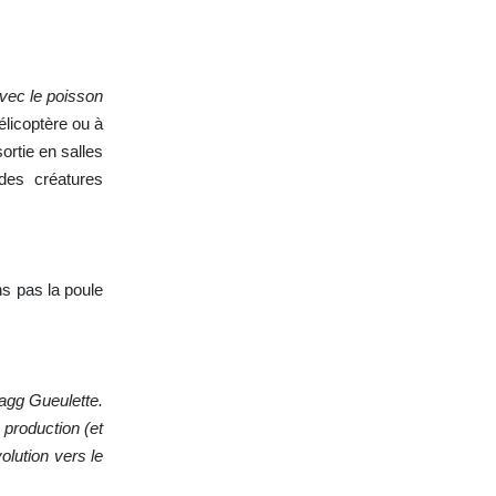
avec le poisson
élicoptère ou à
ortie en salles
des créatures
ns pas la poule
agg Gueulette.
production (et
olution vers le