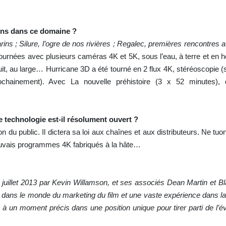
ions dans ce domaine ?
s ; Silure, l’ogre de nos rivières ; Regalec, premières rencontres 
ournées avec plusieurs caméras 4K et 5K, sous l’eau, à terre et en h
it, au large… Hurricane 3D a été tourné en 2 flux 4K, stéréoscopie (s
ochainement). Avec La nouvelle préhistoire (3 x 52 minutes), 
e technologie est-il résolument ouvert ?
on du public. Il dictera sa loi aux chaînes et aux distributeurs. Ne tuo
mauvais programmes 4K fabriqués à la hâte…
juillet 2013 par Kevin Willamson, et ses associés Dean Martin et Bl
dans le monde du marketing du film et une vaste expérience dans la 
s à un moment précis dans une position unique pour tirer parti de l’év