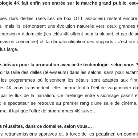
ologie 4K fait enfin son entrée sur le marché grand public, est
ues durs dédiés (services de box OTT associés) restent encore
, mais ils démontrent une évolution naturelle vers deux grandes 
rsion » à domicile (les télés 4K offrent pour la plupart, et par défa
évision connectée) et, la dématérialisation des supports : c’est sur 
us large.
 idéaux pour la production avec cette technologie, selon vous 
r la taille des dalles (téléviseurs) dans les salons, sans pour autant 
 les programmes où foisonnent les détails sont adaptés aux fil
ges 4K vous transportent, elles permettent à l’œil de vagabonder da
par le flux de la narration. Ce mélange entre visionnage passif et
 le spectateur se retrouve au premier rang d’une salle de cinéma.
me, il faut que l’offre de programmes 4K suive…
es réussites, dans ce domaine, selon vous…
 retransmissions sportives et, à force de les peaufiner, on comm