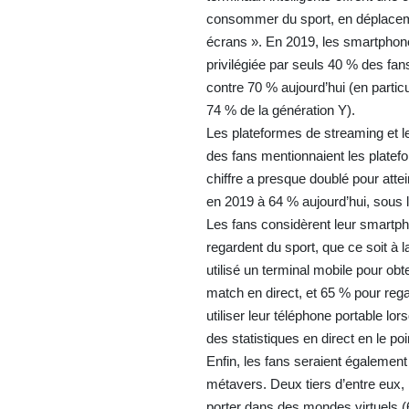
consommer du sport, en déplacem
écrans ». En 2019, les smartphone
privilégiée par seuls 40 % des fa
contre 70 % aujourd’hui (en particul
74 % de la génération Y).
Les plateformes de streaming et le
des fans mentionnaient les platefo
chiffre a presque doublé pour att
en 2019 à 64 % aujourd’hui, sous l
Les fans considèrent leur smartp
regardent du sport, que ce soit à
utilisé un terminal mobile pour obt
match en direct, et 65 % pour rega
utiliser leur téléphone portable 
des statistiques en direct en le poi
Enfin, les fans seraient également
métavers. Deux tiers d’entre eux,
porter dans des mondes virtuels (