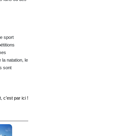
de sport
́titions
̂mes
a natation, le
es sont
t,
c’est par ici !