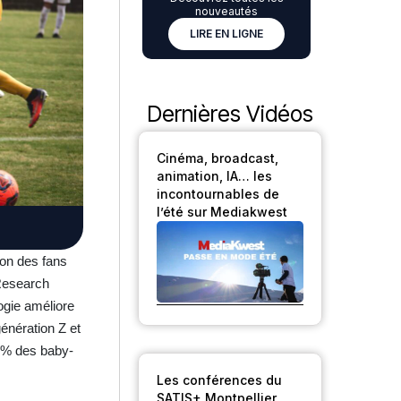
nouveautés
LIRE EN LIGNE
Dernières Vidéos
Cinéma, broadcast,
animation, IA… les
incontournables de
l’été sur Mediakwest
son des fans
 Research
ogie améliore
́nération Z et
53 % des baby-
Les conférences du
SATIS+ Montpellier