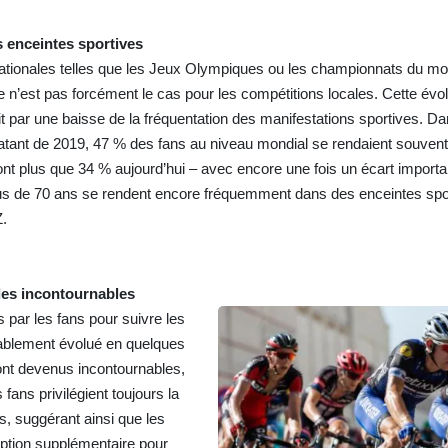
s enceintes sportives
rnationales telles que les Jeux Olympiques ou les championnats du m
 n’est pas forcément le cas pour les compétitions locales. Cette évo
 par une baisse de la fréquentation des manifestations sportives. Da
datant de 2019, 47 % des fans au niveau mondial se rendaient souven
ont plus que 34 % aujourd’hui – avec encore une fois un écart importa
plus de 70 ans se rendent encore fréquemment dans des enceintes spo
Z.
des incontournables
́s par les fans pour suivre les
rablement évolué en quelques
ont devenus incontournables,
 fans privilégient toujours la
s, suggérant ainsi que les
option supplémentaire pour