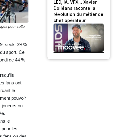
LED, IA, VFX… Xavier
Dolléans raconte la
révolution du métier de
chef opérateur
ogés pour cette
19, seuls 39 %
 du sport. Ce
bondi de 44 %
squ’ils
es fans ont
ardant le
lement pouvoir
s joueurs ou
́e.
ans le
 pour les
es fans ou des