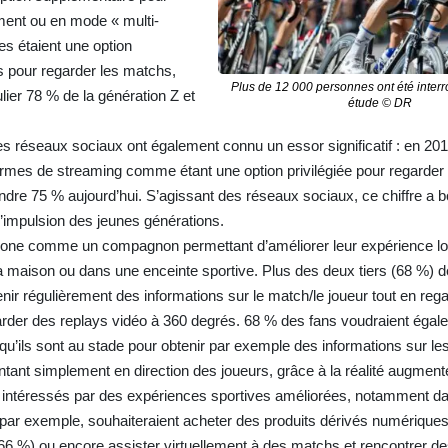
ent ou en mode « multi-
s étaient une option
ns pour regarder les matchs,
Plus de 12 000 personnes ont été interr
ier 78 % de la génération Z et
étude © DR
s réseaux sociaux ont également connu un essor significatif : en 20
rmes de streaming comme étant une option privilégiée pour regarder
eindre 75 % aujourd’hui. S’agissant des réseaux sociaux, ce chiffre a 
’impulsion des jeunes générations.
hone comme un compagnon permettant d’améliorer leur expérience lor
 la maison ou dans une enceinte sportive. Plus des deux tiers (68 %) d
enir régulièrement des informations sur le match/le joueur tout en reg
rder des replays vidéo à 360 degrés. 68 % des fans voudraient éga
lorsqu’ils sont au stade pour obtenir par exemple des informations sur le
ntant simplement en direction des joueurs, grâce à la réalité augmente
 intéressés par des expériences sportives améliorées, notamment d
 par exemple, souhaiteraient acheter des produits dérivés numériques
66 %) ou encore assister virtuellement à des matchs et rencontrer d