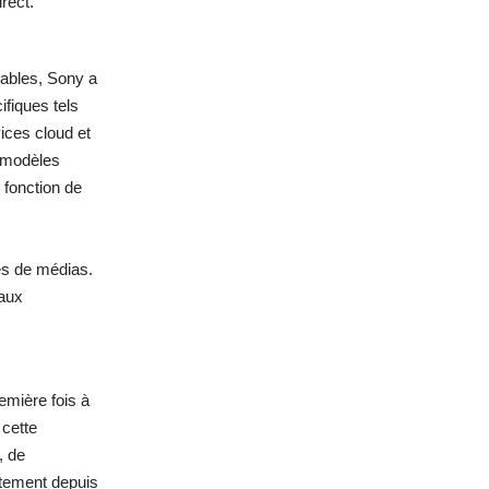
rect.
rables, Sony a
ifiques tels
vices cloud et
s modèles
 fonction de
ces de médias.
 aux
emière fois à
 cette
, de
ctement depuis