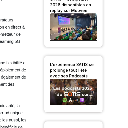
2026 disponibles en
replay sur Moovee
érateurs
on en direct à
émetteur de
treaming 5G
 flexibilité et
L’expérience SATIS se
éploiement de
prolonge tout l’été
avec ses Podcasts
re également de
ment des
dularité, la
 nœud unique
lles aussi, les
 bénéficie de