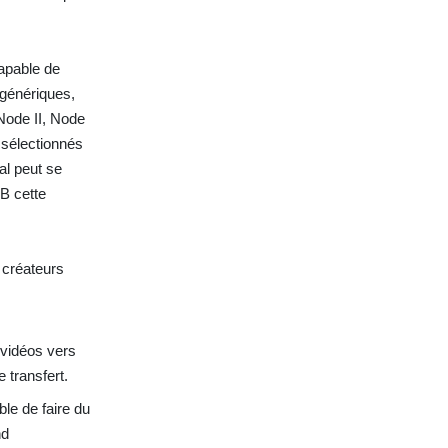
apable de
 génériques,
Node II, Node
sélectionnés
al peut se
B cette
 créateurs
 vidéos vers
 transfert.
ble de faire du
nd