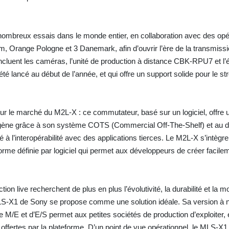
 nombreux essais dans le monde entier, en collaboration avec des op
, Orange Pologne et 3 Danemark, afin d’ouvrir l’ère de la transmissi
incluent les caméras, l’unité de production à distance CBK-RPU7 et l’
é lancé au début de l’année, et qui offre un support solide pour le s
ur le marché du M2L-X : ce commutateur, basé sur un logiciel, offre une
gène grâce à son système COTS (Commercial Off-The-Shelf) et au d
é à l’interopérabilité avec des applications tierces. Le M2L-X s’intèg
orme définie par logiciel qui permet aux développeurs de créer facile
on live recherchent de plus en plus l’évolutivité, la durabilité et la mo
LS-X1 de Sony se propose comme une solution idéale. Sa version à
 M/E et d’E/S permet aux petites sociétés de production d’exploiter, e
offertes par la plateforme. D’un point de vue opérationnel, le MLS-X1