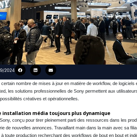
/09/2024
certain nombre de mises à jour en matière de workflow, de logiciels e
ed, les solutions professionnelles de Sony permettent aux utilisateur
ossibilités créatives et opérationnelles.
 installation média toujours plus dynamique
ny, conçu pour tirer pleinement parti des ressources dans les produ
 série de nouvelles annonces. Travaillant main dans la main avec sa fili
e à toute production recherchant des workflows de bout en bout et in