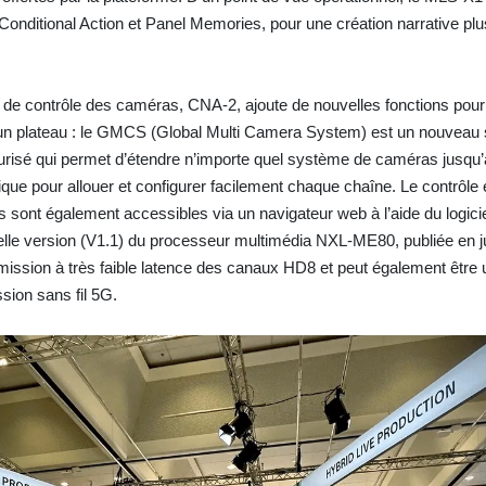
 Conditional Action et Panel Memories, pour une création narrative plu
u de contrôle des caméras, CNA-2, ajoute de nouvelles fonctions pour 
 un plateau : le GMCS (Global Multi Camera System) est un nouveau
curisé qui permet d’étendre n’importe quel système de caméras jusqu
ogique pour allouer et configurer facilement chaque chaîne. Le contrôle e
 sont également accessibles via un navigateur web à l’aide du logici
e version (V1.1) du processeur multimédia NXL-ME80, publiée en jui
ission à très faible latence des canaux HD8 et peut également être u
sion sans fil 5G.