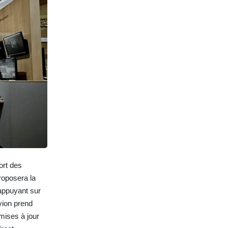
ort des
proposera la
appuyant sur
vion prend
mises à jour