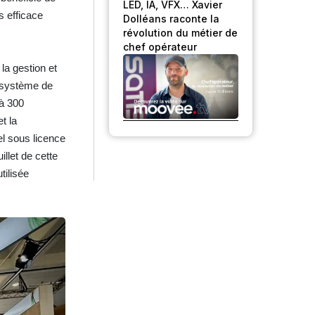
LED, IA, VFX… Xavier
s efficace
Dolléans raconte la
révolution du métier de
chef opérateur
la gestion et
 système de
’à 300
t la
el sous licence
llet de cette
tilisée