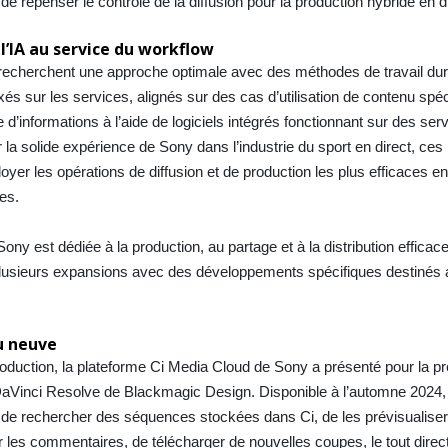
e repenser le contrôle de la diffusion pour la production hybride en di
 l’IA au service du workflow
ui recherchent une approche optimale avec des méthodes de travail du
s sur les services, alignés sur des cas d’utilisation de contenu spéc
te d’informations à l’aide de logiciels intégrés fonctionnant sur des ser
la solide expérience de Sony dans l’industrie du sport en direct, ce
oyer les opérations de diffusion et de production les plus efficaces en
es.
ony est dédiée à la production, au partage et à la distribution effica
 plusieurs expansions avec des développements spécifiques destinés
u neuve
production, la plateforme Ci Media Cloud de Sony a présenté pour la pr
 DaVinci Resolve de Blackmagic Design. Disponible à l’automne 2024,
rs de rechercher des séquences stockées dans Ci, de les prévisualiser
er les commentaires, de télécharger de nouvelles coupes, le tout dire