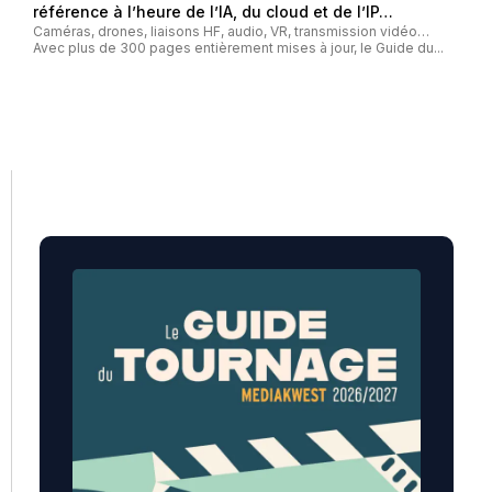
référence à l’heure de l’IA, du cloud et de l’IP…
Caméras, drones, liaisons HF, audio, VR, transmission vidéo…
Avec plus de 300 pages entièrement mises à jour, le Guide du...