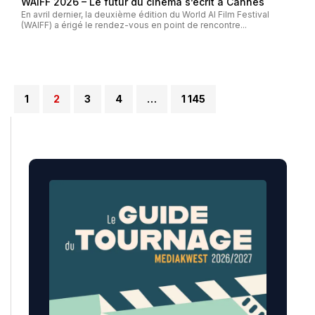
WAIFF 2026 – Le futur du cinéma s’écrit à Cannes
En avril dernier, la deuxième édition du World AI Film Festival
(WAIFF) a érigé le rendez-vous en point de rencontre...
1
2
3
4
…
1 145