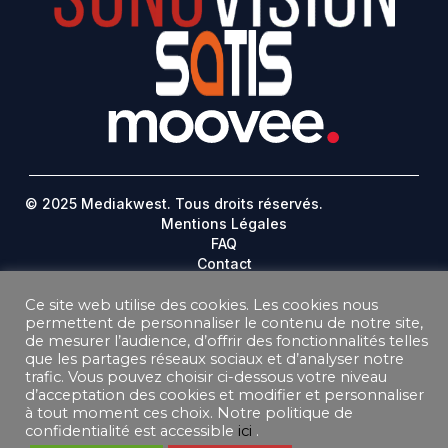
© 2025 Mediakwest. Tous droits réservés.
Mentions Légales
FAQ
Contact
Plan Du Site
Ce site web utilise des cookies. Les cookies nous
permettent de personnaliser le contenu de notre site,
DONNEES PERSONNELLES
de mesurer l’audience, d’offrir des fonctionnalités telles
CONDITIONS GÉNÉRALES DE VENTE ABONNEMENT
que les partages réseaux sociaux et d’analyser notre
CONDITIONS GÉNÉRALES D’UTILISATION
trafic. Vous pouvez choisir ci-dessous votre niveau
d’acceptation des cookies et modifier et personnaliser
à tout moment ces choix. Notre politique de
confidentialité est accessible
ici
.