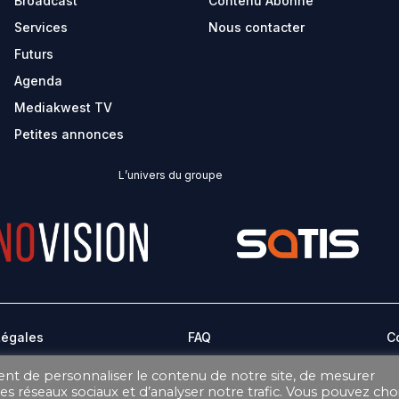
Broadcast
Contenu Abonné
Services
Nous contacter
Futurs
Agenda
Mediakwest TV
Petites annonces
L’univers du groupe
Légales
FAQ
C
ent de personnaliser le contenu de notre site, de mesurer
CONDITIONS GÉNÉRALES DE VENTE ABONNEMENT
ages réseaux sociaux et d’analyser notre trafic. Vous pouvez choi