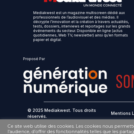
Mediakwest est un magazine multiscreen dédié aux
professionnels de l’audiovisuel et des médias. Il
décrypte l’innovation et la création à travers actualités,
tests, dossiers, interviews et reportages sur les grands
événements du secteur. Disponible en ligne (actus
quotidiennes, Web TV, newsletter) ainsi qu’en formats
papier et digital.
Proposé Par
© 2025 Mediakwest. Tous droits
Mentions 
réservés.
Ce site web utilise des cookies. Les cookies nous permett
DONNEES PERSONNELLES
l’audience, d’offrir des fonctionnalités telles que les part