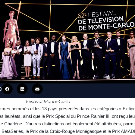
3
Festival Monte-Carlo
mmes nommés et les 13 pays présentés dans les catégories « Fiction
s lauréats, ainsi que le Prix Spécial du Prince Rainier III, ont reçu 
 Charlène. D’autres distinctions ont également été attribuées, parmi 
ec BetaSeries, le Prix de la Croix-Rouge Monégasque et le Prix AMAD