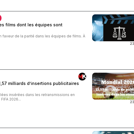
s films dont les équipes sont
n faveur de la parité dans les équipes de films. À
23
57 milliards d’insertions publicitaires
iblées insérées dans les retransmissions en
FIFA 2026...
23