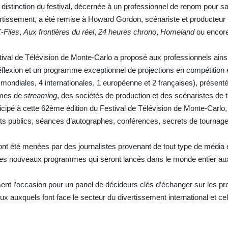
istinction du festival, décernée à un professionnel de renom pour sa
ivertissement, a été remise à Howard Gordon, scénariste et producteur
-Files
,
Aux frontières du réel
,
24 heures chrono
,
Homeland
ou encor
tival de Télévision de Monte-Carlo a proposé aux professionnels ainsi
éflexion et un programme exceptionnel de projections en compétition 
 mondiales, 4 internationales, 1 européenne et 2 françaises), présent
ormes de
streaming
, des sociétés de production et des scénaristes de t
icipé à cette 62ème édition du Festival de Télévision de Monte-Carlo,
ts publics, séances d’autographes, conférences, secrets de tournag
 ont été menées par des journalistes provenant de tout type de média 
 des nouveaux programmes qui seront lancés dans le monde entier au
ent l’occasion pour un panel de décideurs clés d’échanger sur les p
jeux auxquels font face le secteur du divertissement international et ce