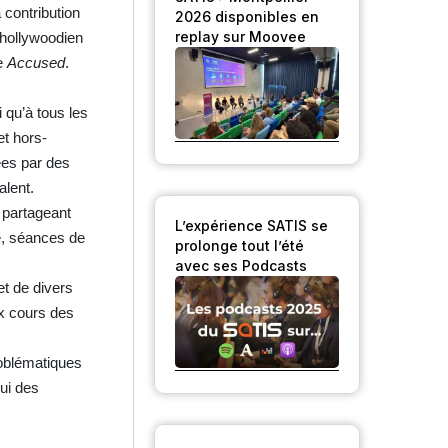
 contribution
2026 disponibles en
replay sur Moovee
 hollywoodien
e
Accused
.
 qu’à tous les
et hors-
ées par des
alent.
 partageant
L’expérience SATIS se
e, séances de
prolonge tout l’été
avec ses Podcasts
et de divers
x cours des
roblématiques
lui des