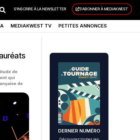
S'INSCRIRE À LA NEWSLETTER
S'ABONNER À MEDIAKWEST
DA
MEDIAKWEST TV
PETITES ANNONCES
lauréats
titude de
ent qui
française de
DERNIER NUMÉRO
Découvrez toutes les