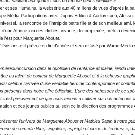
enfant habitant aux quatre coins du monde peut s’identifier
»
er et ses Humains, la websérie aux 40 millions de vues d’après la b
upe Média-Participations avec Dupuis Edition & Audiovisuel), Akissi 
versel, la rencontre de l’intrépide petite fille et de son meilleur ami, 
t d’une Afrique loin des clichés, vivante, décomplexée, prête à deveni
le l’est pour Marguerite Abouet.
élévisions est prévue en fin d’année et sera diffusé par WarnerMedia 
èreourincursion dans le quotidien de l’enfance africaine, rendu univ
râce au talent de conteur de Marguerite Abouet et à la richesse graph
si célèbre l’arrivée d’une véritable héroïne contemporaine et contribu
s présents dans notre offre éditoriale. L’une des richesses de ce spéc
 et c’est précisément ce que nous tenons à cultiver sur nos antennes
»
nimation et des jeunes publics au sein de la direction des programmes
senter l’univers de Marguerite Abouet et Mathieu Sapin à notre publ
roïne de comédie libre, singulière, espiègle et pleine de tendresse, d