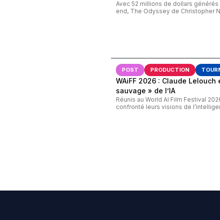
Avec 52 millions de dollars généré
end, The Odyssey de Christopher Nol
POST
PRODUCTION
TOUR
WAiFF 2026 : Claude Lelouch 
sauvage » de l’IA
Réunis au World AI Film Festival 20
confronté leurs visions de l’intelligenc