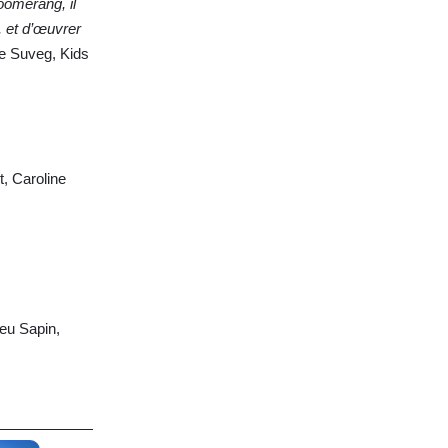
oomerang, il
, et d’œuvrer
ne Suveg, Kids
t, Caroline
ieu Sapin,