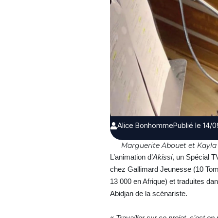
Alice Bonhomme
Publié le 14/
Marguerite Abouet et Kayla L
L’animation d’
Akissi
, un Spécial T
chez Gallimard Jeunesse (10 Tome
13 000 en Afrique) et traduites dan
Abidjan de la scénariste.
«
Travailler sur ce projet, c’est e