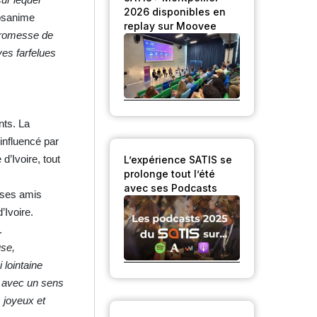
2026 disponibles en
ipsanime
replay sur Moovee
 promesse de
ves farfelues
nts. La
influencé par
 d’Ivoire, tout
L’expérience SATIS se
prolonge tout l’été
avec ses Podcasts
t ses amis
’Ivoire.
.
use,
 lointaine
s avec un sens
s joyeux et