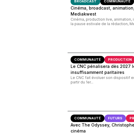
BROADCAST
COMMUNAUTÉ
Cinéma, broadcast, animation,
Mediakwest
Cinéma, production live, animation, 
la pause estivale de la rédaction, M
COMMUNAUTÉ
PRODUCTION
Le CNC pénalisera dès 2027 le
insuffisamment paritaires
Le CNC fait évoluer son dispositif e
partir du 1er...
COMMUNAUTÉ
FUTURS
P
Avec The Odyssey, Christopher
cinéma