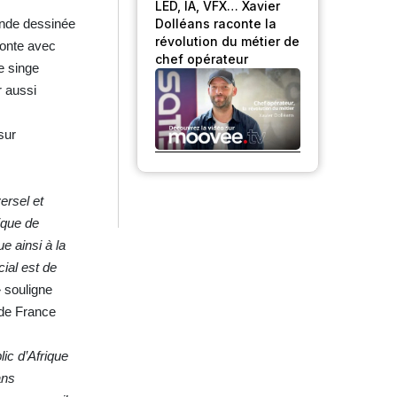
LED, IA, VFX… Xavier
Dolléans raconte la
ande dessinée
révolution du métier de
conte avec
chef opérateur
le singe
r aussi
sur
ersel et
ique de
e ainsi à la
ial est de
 souligne
 de France
ic d’Afrique
ans