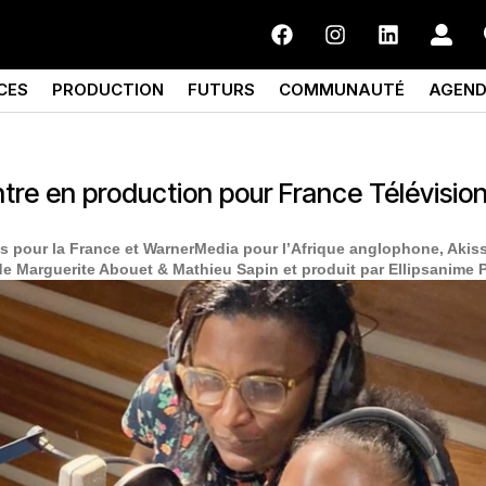
CES
PRODUCTION
FUTURS
COMMUNAUTÉ
AGEN
ntre en production pour France Télévision
s pour la France et WarnerMedia pour l’Afrique anglophone, Akiss
e Marguerite Abouet & Mathieu Sapin et produit par Ellipsanime 