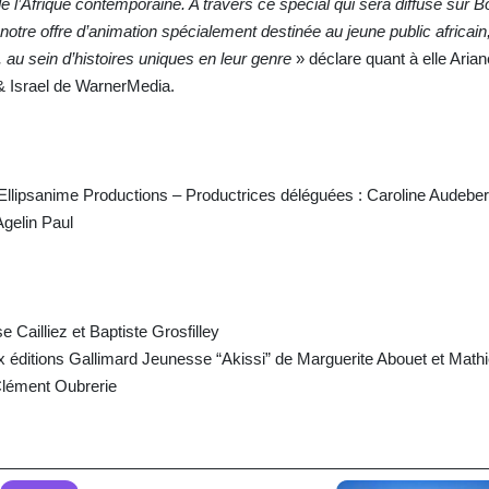
e l’Afrique contemporaine. A travers ce spécial qui sera diffusé sur B
 notre offre d’animation spécialement destinée au jeune public africain
 au sein d’histoires uniques en leur genre
» déclare quant à elle Aria
 & Israel de WarnerMedia.
 Ellipsanime Productions – Productrices déléguées : Caroline Audeber
Agelin Paul
 Cailliez et Baptiste Grosfilley
ux éditions Gallimard Jeunesse “Akissi” de Marguerite Abouet et Math
 Clément Oubrerie