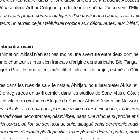
té
» souligne Arthur Colignon, producteur du spécial TV au sein d’Ell
r, au sens propre comme au figuré, d’un continent à l’autre, avec la
ateurs un terrain de jeu télévisuel propice aux découvertes, aux initiati
ntinent africain
’animation, Akissi n’en est pas moins une aventure entre deux contine
le chanteur et musicien français d’origine centrafricaine Bibi Tanga, 
gelin Paul, le producteur exécutif et initiateur du projet, est né en Côte
és dans les rues de sa ville natale, Abidjan, pour interpréter Akissi e
té enregistrées en avril dernier, dans les studios de Sony Music Côte d
ationale sera réalisé en Afrique du Sud par African Animation Network
 les enfants à s’embarquer pour une visite en terre inconnue, chaleure
e vadrouille décontractée, désinhibée, dans une Afrique si proche et si
iel ouvert, où l’on se sent tout de suite alpagué sans cérémonie mai
sonnages d’enfants plutôt positifs, avec plein de défauts parfois, mai