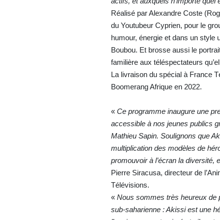
actifs, et auxquels n’importe quel 
Réalisé par Alexandre Coste (Rog
du Youtubeur Cyprien, pour le gro
humour, énergie et dans un style uni
Boubou. Et brosse aussi le portrai
familière aux téléspectateurs qu’el
La livraison du spécial à France T
Boomerang Afrique en 2022.
«
Ce programme inaugure une premi
accessible à nos jeunes publics g
Mathieu Sapin. Soulignons que Akis
multiplication des modèles de héro
promouvoir à l’écran la diversité,
Pierre Siracusa, directeur de l’A
Télévisions.
«
Nous sommes très heureux de pré
sub-saharienne : Akissi est une hé