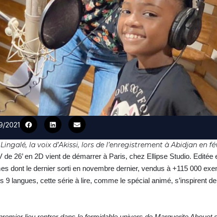
09/2021
ingalé, la voix d’Akissi, lors de l’enregistrement à Abidjan en f
V de 26’ en 2D vient de démarrer à Paris, chez Ellipse Studio. Editée
s dont le dernier sorti en novembre dernier, vendus à +115 000 exe
s 9 langues, cette série à lire, comme le spécial animé, s’inspirent de
n premier lieu rentrer dans le formidable univers de Marguerite Abouet 