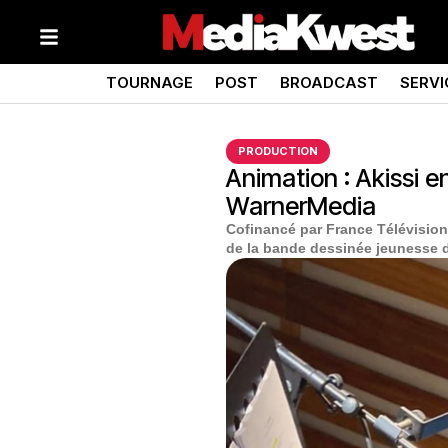
TOURNAGE
POST
BROADCAST
SERVI
PRODUCTION
Animation : Akissi e
WarnerMedia
Cofinancé par France Télévision
de la bande dessinée jeunesse d