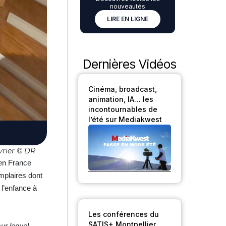
nouveautés
LIRE EN LIGNE
Dernières Vidéos
Cinéma, broadcast,
animation, IA… les
incontournables de
l’été sur Mediakwest
évrier © DR
 en France
mplaires dont
 l’enfance à
Les conférences du
SATIS+ Montpellier
sur lequel