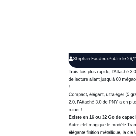
Stephan Faudeux
Publié le 29/1
Trois fois plus rapide, l’Attaché
de lecture allant jusqu’à 60 méga
!
Compact, élégant, ultraléger (9 
2.0, l’Attaché 3.0 de PNY a en plu
ruiner !
Existe en 16 ou 32 Go de capacit
Autre clef magique le modèle Tran
élégante finition métallique, la 