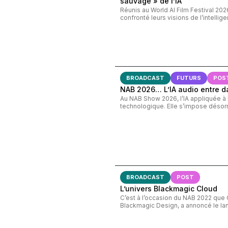
sauvage » de l’IA
Réunis au World AI Film Festival 20
confronté leurs visions de l’intelligenc
BROADCAST
FUTURS
POS
NAB 2026… L’IA audio entre d
Au NAB Show 2026, l’IA appliquée à l’
technologique. Elle s’impose désorm
BROADCAST
POST
L’univers Blackmagic Cloud
C’est à l’occasion du NAB 2022 que 
Blackmagic Design, a annoncé le lan