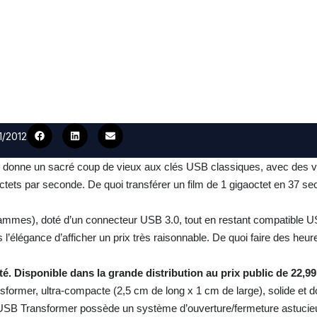
1/2012
 3.0 donne un sacré coup de vieux aux clés USB classiques, avec des 
octets par seconde. De quoi transférer un film de 1 gigaoctet en 37 
grammes), doté d’un connecteur USB 3.0, tout en restant compatible 
s l’élégance d’afficher un prix très raisonnable. De quoi faire des heu
é. Disponible dans la grande distribution au prix public de 22,99
sformer, ultra-compacte (2,5 cm de long x 1 cm de large), solide et d
clé USB Transformer possède un système d’ouverture/fermeture astucie