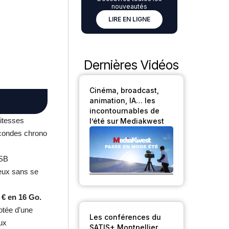
nouveautés
LIRE EN LIGNE
Dernières Vidéos
Cinéma, broadcast,
animation, IA… les
incontournables de
vitesses
l’été sur Mediakwest
secondes chrono
USB
reux sans se
 € en 16 Go.
otée d’une
Les conférences du
ux
SATIS+ Montpellier