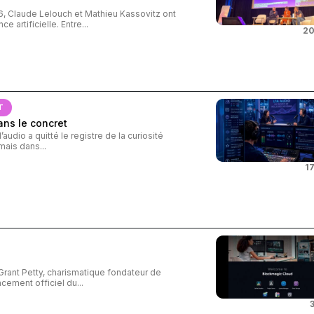
26, Claude Lelouch et Mathieu Kassovitz ont
e artificielle. Entre...
20
T
ans le concret
audio a quitté le registre de la curiosité
ais dans...
17
Grant Petty, charismatique fondateur de
cement officiel du...