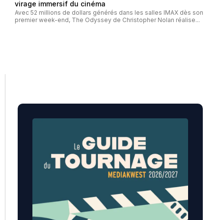
virage immersif du cinéma
Avec 52 millions de dollars générés dans les salles IMAX dès son
premier week-end, The Odyssey de Christopher Nolan réalise...