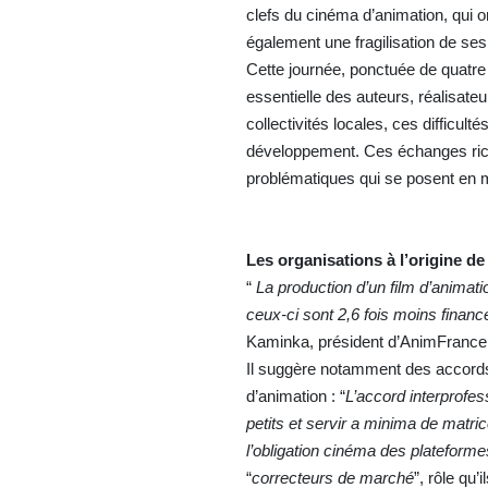
clefs du cinéma d’animation, qui 
également une fragilisation de se
Cette journée, ponctuée de quatre 
essentielle des auteurs, réalisateu
collectivités locales, ces difficu
développement. Ces échanges riche
problématiques qui se posent en m
Les organisations à l’origine de
“
La production d’un film d’animat
ceux-ci sont
2,6 fois moins finan
Kaminka, président d’AnimFrance
Il suggère notamment des accords i
d’animation : “
L’accord interprofe
petits et servir a minima de matr
l’obligation cinéma des plateform
“
correcteurs de marché
”, rôle qu’