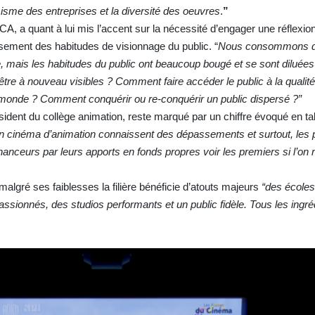
misme des entreprises et la diversité des oeuvres
.
”
A, a quant à lui mis l’accent sur la nécessité d’engager une réflexion
ssement des habitudes de visionnage du public. “
Nous consommons de
, mais les habitudes du public ont beaucoup bougé et se sont diluée
être à nouveau visibles ? Comment faire accéder le public à la qualit
 monde ? Comment conquérir ou re-conquérir un public dispersé ?”
ident du collège animation, reste marqué par un chiffre évoqué en ta
n cinéma d’animation connaissent des dépassements et surtout, les 
nceurs par leurs apports en fonds propres voir les premiers si l’on 
algré ses faiblesses la filière bénéficie d’atouts majeurs
“des écoles
assionnés, des studios performants et un public fidèle. Tous les ingré