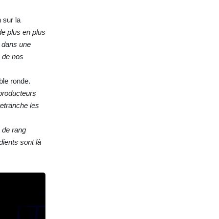
 sur la
 plus en plus
s dans une
é de nos
ble ronde.
producteurs
retranche les
 de rang
dients sont là