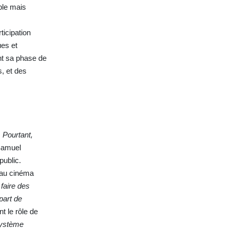
ble mais
ticipation
ues et
ant sa phase de
, et des
. Pourtant,
Samuel
public.
r au cinéma
faire des
part de
nt le rôle de
système