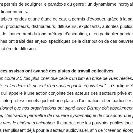
ont permis de souligner le paradoxe du genre : un dynamisme incroya
s financements.
tables rondes et une étude de cas, a permis d’évoquer, grâce à la par
rs, producteurs, distributeurs, diffuseurs, exploitants, autorités publiq
ltés de financement du long métrage d’animation, et en particulier pend
s ont traité des enjeux spécifiques de la distribution de ces oeuvres
atière de diffusion.
 ces assises ont avancé des pistes de travail collectives
ion coûte
2,5 fois plus cher
que celle d’un film en prise de vues réelles
cés
et les deux disposent d’un soutien public équivalent
.”
, a souligné 
 qui
appelle à une action conjointe des acteurs des secteurs privé et 
nterprofessionnels qui font une place à l’animation, et en particulie
ssionnel que nos organisations ont signé avec Disney doit absolument 
ice, c’est-à-dire permettre de manière systématique de consacrer une 
es vers le cinéma d’animation.
Il aimerait que les pouvoirs publics joue
ils remplissent déjà pour le secteur audiovisuel, afin de “
créer un éco