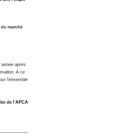
s du marché
t année après
imation. À ce
our l’ensemble
be de l’
AFCA