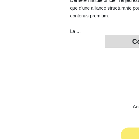
Derrière l’intitulé officiel, l’enje
que d’une alliance structurante p
contenus premium.
La …
Ce
Acc