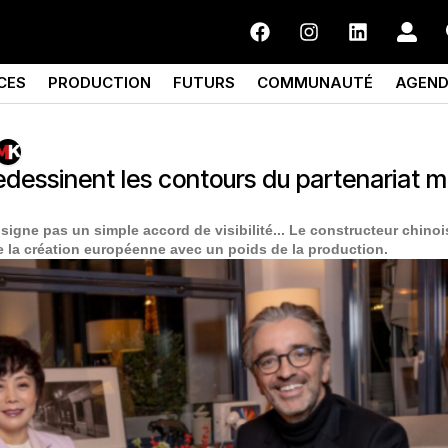
CES
PRODUCTION
FUTURS
COMMUNAUTÉ
AGEN
dessinent les contours du partenariat 
signe pas un simple accord de visibilité... Le constructeur chinoi
e la création européenne avec un poids de la production.