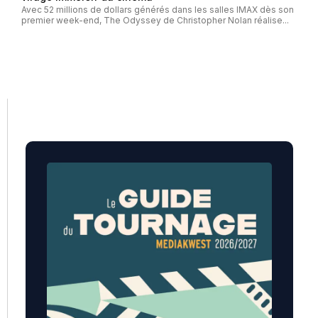
Avec 52 millions de dollars générés dans les salles IMAX dès son
premier week-end, The Odyssey de Christopher Nolan réalise...