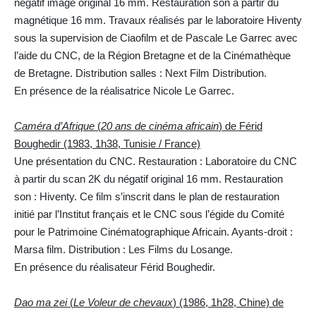
négatif image original 16 mm. Restauration son à partir du
magnétique 16 mm. Travaux réalisés par le laboratoire Hiventy
sous la supervision de Ciaofilm et de Pascale Le Garrec avec
l’aide du CNC, de la Région Bretagne et de la Cinémathèque
de Bretagne. Distribution salles : Next Film Distribution.
En présence de la réalisatrice Nicole Le Garrec.
Caméra d’Afrique
(
20 ans de cinéma africain
) de Férid
Boughedir (1983, 1h38, Tunisie / France)
Une présentation du CNC. Restauration : Laboratoire du CNC
à partir du scan 2K du négatif original 16 mm. Restauration
son : Hiventy. Ce film s’inscrit dans le plan de restauration
initié par l’Institut français et le CNC sous l’égide du Comité
pour le Patrimoine Cinématographique Africain. Ayants-droit :
Marsa film. Distribution : Les Films du Losange.
En présence du réalisateur Férid Boughedir.
Dao ma zei
(
Le Voleur de chevaux
) (1986, 1h28, Chine) de