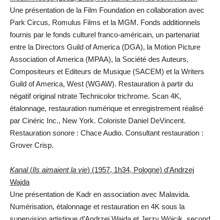
Une présentation de la Film Foundation en collaboration avec
Park Circus, Romulus Films et la MGM. Fonds additionnels
fournis par le fonds culturel franco-américain, un partenariat
entre la Directors Guild of America (DGA), la Motion Picture
Association of America (MPAA), la Société des Auteurs,
Compositeurs et Editeurs de Musique (SACEM) et la Writers
Guild of America, West (WGAW). Restauration à partir du
négatif original nitrate Technicolor trichrome. Scan 4K,
étalonnage, restauration numérique et enregistrement réalisé
par Cinéric Inc., New York. Coloriste Daniel DeVincent.
Restauration sonore : Chace Audio. Consultant restauration :
Grover Crisp.
Kanal
(
Ils aimaient la vie
) (1957, 1h34, Pologne) d’Andrzej
Wajda
Une présentation de Kadr en association avec Malavida.
Numérisation, étalonnage et restauration en 4K sous la
supervision artistique d’Andrzej Wajda et Jerzy Wójcik, second