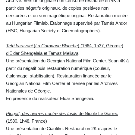
Archive. Version originale non censurée restaurée en 4K à
partir des négatifs originaux, de copies positives non
censurées et du son magnétique original. Restauration menée
au Hungarian Filmlab. Etalonnage supervisé par Tamás Andor
(HSC, Hungarian Society of Cinematographers).
Tetri karavani
(
La Caravane Blanche
) (1964, 1h37, Géorgie)
d’Eldar Shengelaia et Tamaz Meliava
Une présentation du Georgian National Film Center. Scan 4K à
partir du négatif puis restauration numérique (couleur,
étalonnage, stabilisation). Restauration financée par le
Georgian National Film Center et menée par les Archives
Nationales de Géorgie.
En présence du réalisateur Eldar Shengelaia.
Plogoff, des pierres contre des fusils
de Nicole Le Garrec
(1980, 1h48, France)
Une présentation de Ciaofilm. Restauration 2K d’après le