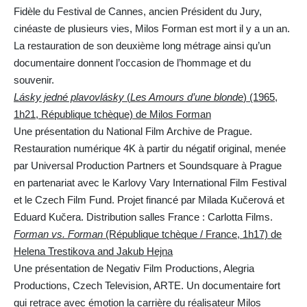
Fidèle du Festival de Cannes, ancien Président du Jury,
cinéaste de plusieurs vies, Milos Forman est mort il y a un an.
La restauration de son deuxième long métrage ainsi qu’un
documentaire donnent l’occasion de l’hommage et du
souvenir.
Lásky jedné plavovlásky
(
Les Amours d’une blonde
) (1965,
1h21, République tchèque) de Milos Forman
Une présentation du National Film Archive de Prague.
Restauration numérique 4K à partir du négatif original, menée
par Universal Production Partners et Soundsquare à Prague
en partenariat avec le Karlovy Vary International Film Festival
et le Czech Film Fund. Projet financé par Milada Kučerová et
Eduard Kučera. Distribution salles France : Carlotta Films.
Forman vs. Forman
(République tchèque / France, 1h17) de
Helena Trestikova and Jakub Hejna
Une présentation de Negativ Film Productions, Alegria
Productions, Czech Television, ARTE. Un documentaire fort
qui retrace avec émotion la carrière du réalisateur Milos