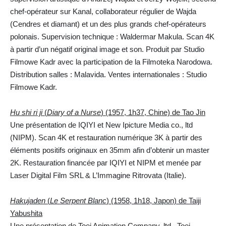
chef-opérateur sur Kanal, collaborateur régulier de Wajda
(Cendres et diamant) et un des plus grands chef-opérateurs
polonais. Supervision technique : Waldermar Makula. Scan 4K
à partir d’un négatif original image et son. Produit par Studio
Filmowe Kadr avec la participation de la Filmoteka Narodowa.
Distribution salles : Malavida. Ventes internationales : Studio
Filmowe Kadr.
Hu shi ri ji
(
Diary of a Nurse
) (1957, 1h37, Chine) de Tao Jin
Une présentation de IQIYI et New Ipicture Media co., ltd
(NIPM). Scan 4K et restauration numérique 3K à partir des
éléments positifs originaux en 35mm afin d’obtenir un master
2K. Restauration financée par IQIYI et NIPM et menée par
Laser Digital Film SRL & L’Immagine Ritrovata (Italie).
Hakujaden
(
Le Serpent Blanc
) (1958, 1h18, Japon) de Taiji
Yabushita
Une présentation de Toei Animation Company, ltd., Toei