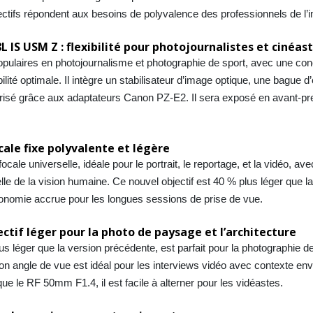
ctifs répondent aux besoins de polyvalence des professionnels de l’
IS USM Z : flexibilité pour photojournalistes et cinéas
pulaires en photojournalisme et photographie de sport, avec une con
ilité optimale. Il intègre un stabilisateur d’image optique, une bague d’
risé grâce aux adaptateurs Canon PZ-E2. Il sera exposé en avant-pre
ale fixe polyvalente et légère
e universelle, idéale pour le portrait, le reportage, et la vidéo, av
lle de la vision humaine. Ce nouvel objectif est 40 % plus léger que l
onomie accrue pour les longues sessions de prise de vue.
ctif léger pour la photo de paysage et l’architecture
léger que la version précédente, est parfait pour la photographie d
Son angle de vue est idéal pour les interviews vidéo avec contexte en
le RF 50mm F1.4, il est facile à alterner pour les vidéastes.