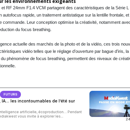
r les environnements exigeants
t RF 24mm F1.4 VCM partagent des caractéristiques de la Série L p
un autofocus rapide, un traitement antistatique sur la lentille frontale, e
de commande. Leur conception optimise la créativité, notamment avec
réduction du focus breathing.
ence actuelle des marchés de la photo et de la vidéo, ces trois nouv
ristiques vidéo telles que le réglage d’ouverture par bague d’iris, la
ale du phénomène de focus breathing, permettent des niveaux de créativ
ionnelle.
FUTURS
 IA… les incontournables de l’été sur
intelligence artificielle, écoproduction… Pendant
ediakwest vous invite à explorer les...
24