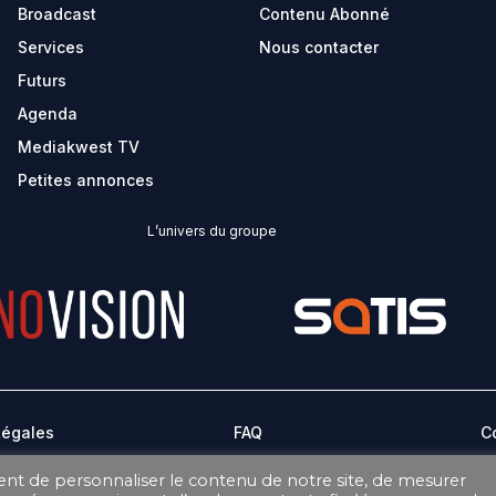
Broadcast
Contenu Abonné
Services
Nous contacter
Futurs
Agenda
Mediakwest TV
Petites annonces
L’univers du groupe
Légales
FAQ
C
ent de personnaliser le contenu de notre site, de mesurer
CONDITIONS GÉNÉRALES DE VENTE ABONNEMENT