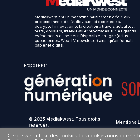
Mediakwest est un magazine multiscreen dédié aux
professionnels de l’audiovisuel et des médias. Il
décrypte l’innovation et la création à travers actualités,
tests, dossiers, interviews et reportages sur les grands
événements du secteur. Disponible en ligne (actus
quotidiennes, Web TV, newsletter) ainsi qu’en formats
papier et digital.
Proposé Par
© 2025 Mediakwest. Tous droits
Mentions 
réservés.
Ce site web utilise des cookies. Les cookies nous permett
DONNEES PERSONNELLES