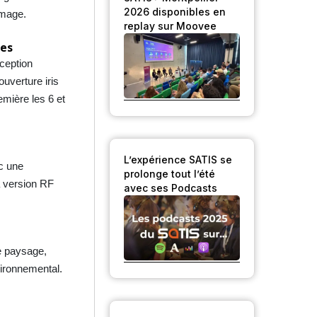
2026 disponibles en
image.
replay sur Moovee
tes
ception
ouverture iris
mière les 6 et
L’expérience SATIS se
ec une
prolonge tout l’été
a version RF
avec ses Podcasts
e paysage,
vironnemental.