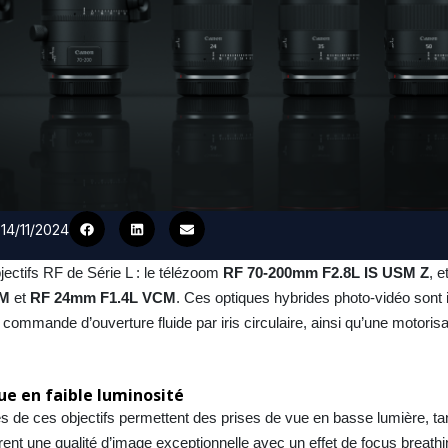
 14/11/2024
ectifs RF de Série L : le télézoom
RF 70-200mm F2.8L IS USM Z
, e
CM
et
RF 24mm F1.4L VCM
. Ces optiques hybrides photo-vidéo sont 
 commande d’ouverture fluide par iris circulaire, ainsi qu’une motorisa
ue en faible luminosité
de ces objectifs permettent des prises de vue en basse lumière, ta
nt une qualité d’image exceptionnelle avec un effet de focus breathi