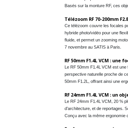
Basés sur la monture RF, ces obje
Télézoom RF 70-200mm F2.8L 
Ce télézoom couvre les focales po
hybride photo/vidéo pour une flexib
fluide, et permet un zooming moto
7 novembre au SATIS à Paris.
RF 50mm F1.4L VCM : une foc
Le RF 50mm F1.4L VCM est une focal
perspective naturelle proche de ce
50mm F1.2L, offrant ainsi une erg
RF 24mm F1.4L VCM : un obje
Le RF 24mm F1.4L VCM, 20 % plus 
d’architecture, et de reportages. 
Conçu avec la même ergonomie que 