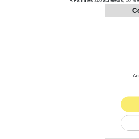
« Parmi les 260 acheteurs, 16 % 
Ce
Acc