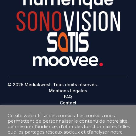
© 2025 Mediakwest. Tous droits réservés.
Mentions Légales
FAQ
Contact
Plan Du Site
Ce site web utilise des cookies. Les cookies nous
DONNEES PERSONNELLES
permettent de personnaliser le contenu de notre site,
de mesurer l’audience, d’offrir des fonctionnalités telles
CONDITIONS GÉNÉRALES DE VENTE ABONNEMENT
que les partages réseaux sociaux et d’analyser notre
CONDITIONS GÉNÉRALES D’UTILISATION