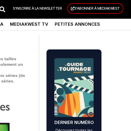
S'INSCRIRE À LA NEWSLETTER
S'ABONNER À MEDIAKWEST
DA
MEDIAKWEST TV
PETITES ANNONCES
s tailles
seulement un
is séries (de
 séries.
DERNIER NUMÉRO
Découvrez toutes les