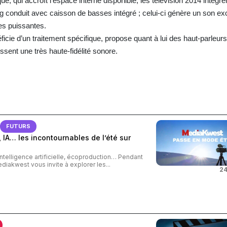
ue, qui accroît l’espace interne disponible, les télévision 2014 intègr
ng conduit avec caisson de basses intégré ; celui-ci génère un son ex
es puissantes.
icie d’un traitement spécifique, propose quant à lui des haut-parleurs 
ssent une très haute-fidélité sonore.
FUTURS
 IA… les incontournables de l’été sur
intelligence artificielle, écoproduction… Pendant
ediakwest vous invite à explorer les...
24