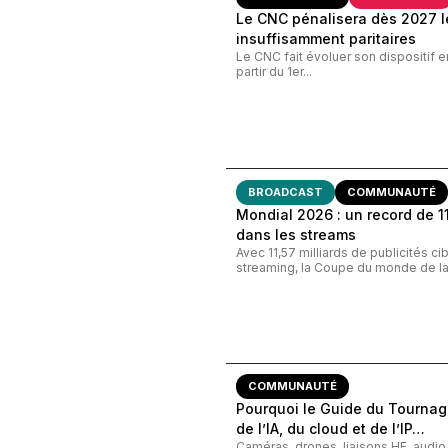
Le CNC pénalisera dès 2027 le
insuffisamment paritaires
Le CNC fait évoluer son dispositif e
partir du 1er...
BROADCAST
COMMUNAUTÉ
Mondial 2026 : un record de 11,
dans les streams
Avec 11,57 milliards de publicités c
streaming, la Coupe du monde de la 
COMMUNAUTÉ
Pourquoi le Guide du Tournage
de l’IA, du cloud et de l’IP…
Caméras, drones, liaisons HF, audi