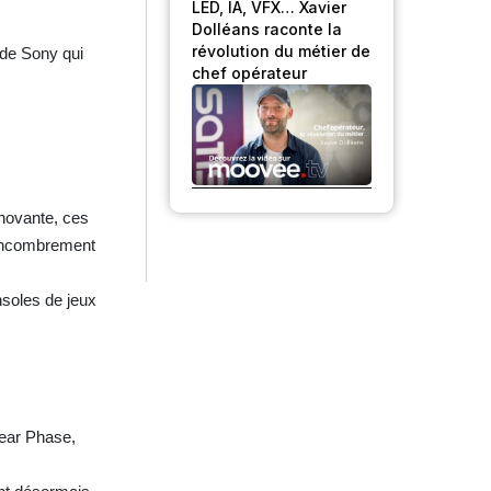
LED, IA, VFX… Xavier
Dolléans raconte la
révolution du métier de
 de Sony qui
chef opérateur
nnovante, ces
n encombrement
nsoles de jeux
lear Phase,