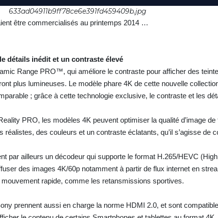
633ad04911b9ff78ce6e391fd459409b.jpg
ient être commercialisés au printemps 2014 …
 détails inédit et un contraste élevé
mic Range PRO™, qui améliore le contraste pour afficher des teintes
ront plus lumineuses. Le modèle phare 4K de cette nouvelle collectio
parable ; grâce à cette technologie exclusive, le contraste et les déta
Reality PRO, les modèles 4K peuvent optimiser la qualité d’image de
 réalistes, des couleurs et un contraste éclatants, qu’il s’agisse de
nt par ailleurs un décodeur qui supporte le format H.265/HEVC (High
iffuser des images 4K/60p notamment à partir de flux internet en stre
en mouvement rapide, comme les retansmissions sportives.
ony prennent aussi en charge la norme HDMI 2.0, et sont compatibl
afficher le contenu de certains Smartphones et tablettes au format 4K.