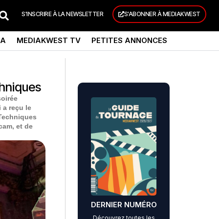
S'INSCRIRE À LA NEWSLETTER
S'ABONNER À MEDIAKWEST
DA
MEDIAKWEST TV
PETITES ANNONCES
hniques
soirée
a reçu le
 Techniques
cam, et de
DERNIER NUMÉRO
Découvrez toutes les