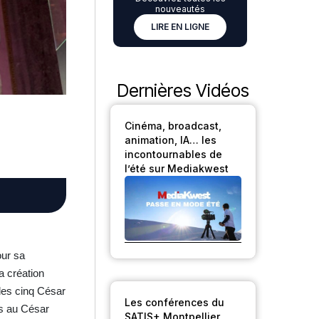
nouveautés
LIRE EN LIGNE
Dernières Vidéos
Cinéma, broadcast,
animation, IA… les
incontournables de
l’été sur Mediakwest
our sa
a création
 des cinq César
Les conférences du
es au César
SATIS+ Montpellier