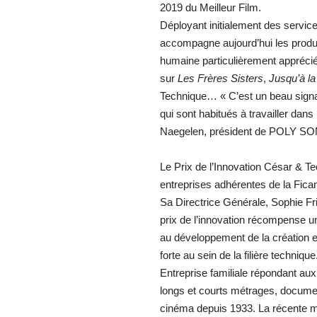
2019 du Meilleur Film.
Déployant initialement des serv
accompagne aujourd’hui les produc
humaine particulièrement appréci
sur
Les Frères Sisters
,
Jusqu’à la
Technique… « C’est un beau signal
qui sont habitués à travailler dan
Naegelen, président de POLY SO
Le Prix de l’Innovation César & Te
entreprises adhérentes de la Fica
Sa Directrice Générale, Sophie Fri
prix de l’innovation récompense u
au développement de la création e
forte au sein de la filière technique
Entreprise familiale répondant aux
longs et courts métrages, documen
cinéma depuis 1933. La récente mi