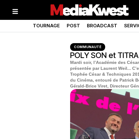
TOURNAGE
POST
BROADCAST
SERVI
COMMUNAUTÉ
POLY SON et TITRAF
Mardi soir, l’Académie des Césa
présentée par Laurent Weil... 
Trophée César & Techniques 2019
du Cinéma, entouré de Patrick Be
Gérald-Brice Viret, Directeur G