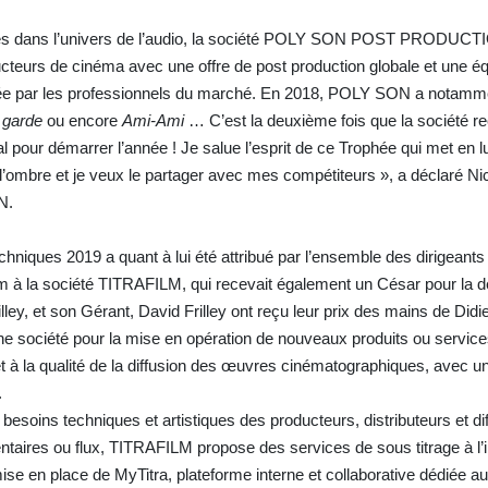
ices dans l’univers de l’audio, la société POLY SON POST PRODUC
teurs de cinéma avec une offre de post production globale et une équ
ée par les professionnels du marché. En 2018, POLY SON a notammen
 garde
ou encore
Ami-Ami
… C’est la deuxième fois que la société re
 pour démarrer l’année ! Je salue l’esprit de ce Trophée qui met en 
s l’ombre et je veux le partager avec mes compétiteurs », a déclaré Ni
N.
chniques 2019 a quant à lui été attribué par l’ensemble des dirigeant
m à la société TITRAFILM, qui recevait également un César pour la d
lley, et son Gérant, David Frilley ont reçu leur prix des mains de Did
ne société pour la mise en opération de nouveaux produits ou services
t à la qualité de la diffusion des œuvres cinématographiques, avec u
.
 besoins techniques et artistiques des producteurs, distributeurs et d
taires ou flux, TITRAFILM propose des services de sous titrage à l’i
se en place de MyTitra, plateforme interne et collaborative dédiée a