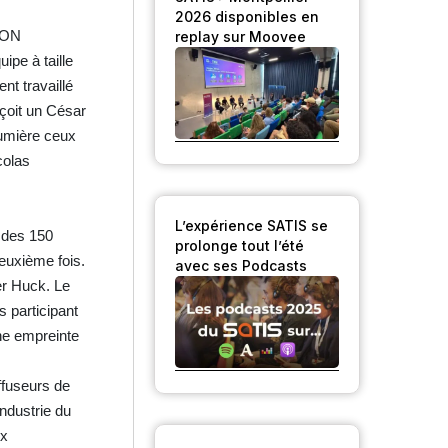
2026 disponibles en
TION
replay sur Moovee
ipe à taille
t travaillé
çoit un César
lumière ceux
colas
L’expérience SATIS se
s des 150
prolonge tout l’été
euxième fois.
avec ses Podcasts
ier Huck. Le
 participant
ne empreinte
iffuseurs de
ndustrie du
ux