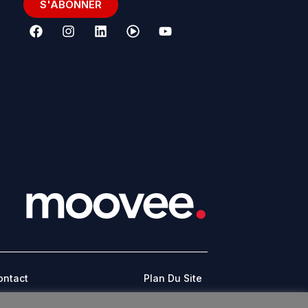
S'ABONNER
ontact
Plan Du Site