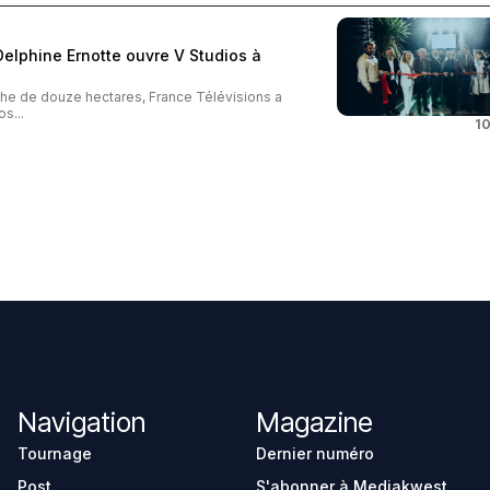
 Delphine Ernotte ouvre V Studios à
iche de douze hectares, France Télévisions a
s...
10
Navigation
Magazine
Tournage
Dernier numéro
Post
S'abonner à Mediakwest