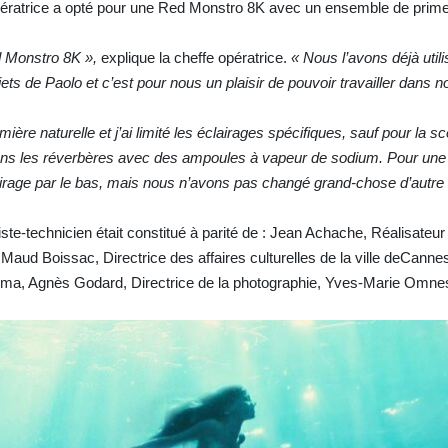
pératrice a opté pour une Red Monstro 8K avec un ensemble de pri
 Monstro 8K »,
explique la cheffe opératrice.
« Nous l’avons déjà util
ts de Paolo et c’est pour nous un plaisir de pouvoir travailler dans n
lumière naturelle et j’ai limité les éclairages spécifiques, sauf pour la s
dans les réverbères avec des ampoules à vapeur de sodium. Pour un
éclairage par le bas, mais nous n’avons pas changé grand-chose d’autre
ste-technicien était constitué à parité de : Jean Achache, Réalisateur 
Maud Boissac, Directrice des affaires culturelles de la ville deCanne
éma, Agnès Godard, Directrice de la photographie, Yves-Marie Omne