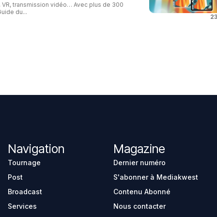
o, VR, transmission vidéo… Avec plus de 300
uide du...
23
Navigation
Magazine
Tournage
Dernier numéro
Post
S'abonner à Mediakwest
Broadcast
Contenu Abonné
Services
Nous contacter