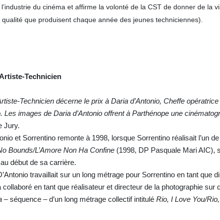
ndustrie du cinéma et affirme la volonté de la CST de donner de la vis
 qualité que produisent chaque année des jeunes techniciennes).
’Artiste-Technicien
tiste-Technicien décerne le prix à Daria d’Antonio, Cheffe opératric
o. Les images de Daria d’Antonio
offrent
à
Parthénope
une
cinématog
e Jury.
nio et Sorrentino remonte à 1998, lorsque Sorrentino réalisait l’un d
o Bounds/L’Amore Non Ha Confine
(1998, DP Pasquale Mari AIC), s
au début de sa carrière.
D’Antonio travaillait sur un long métrage pour Sorrentino en tant que di
 collaboré en tant que réalisateur et directeur de la photographie su
a –
séquence – d’un long métrage collectif intitulé
Rio, I Love You/Rio