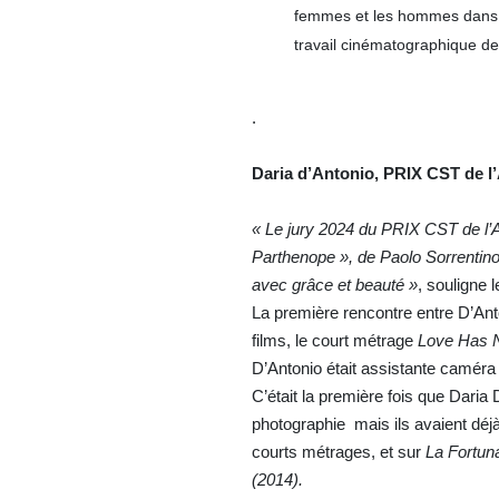
femmes et les hommes dans l’i
travail cinématographique de
.
Daria d’Antonio, PRIX
CST
de
l
« Le jury 2024 du PRIX CST de l’Ar
Parthenope », de Paolo Sorrentin
avec
grâce
et
beauté
»
, souligne l
La première rencontre entre D’Anto
films, le court métrage
Love Has N
D’Antonio était assistante caméra 
C’était la première fois que Daria 
photographie mais ils avaient déjà
courts métrages, et sur
La Fortun
(2014).