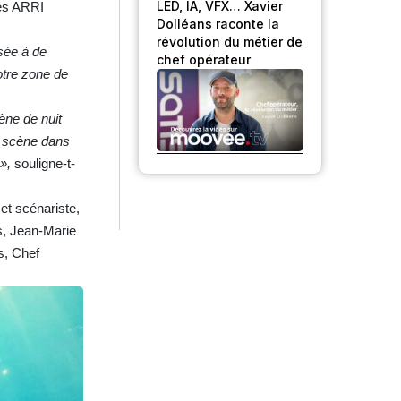
LED, IA, VFX… Xavier
mes ARRI
Dolléans raconte la
révolution du métier de
isée à de
chef opérateur
otre zone de
cène de nuit
e scène dans
 »,
souligne-t-
et scénariste,
s, Jean-Marie
s, Chef