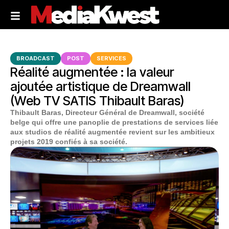
BROADCAST
POST
SERVICES
Réalité augmentée : la valeur
ajoutée artistique de Dreamwall
(Web TV SATIS Thibault Baras)
Thibault Baras, Directeur Général de
Dreamwall,
société
belge qui offre une panoplie de prestations de services liée
aux studios de réalité augmentée
revient
sur les ambitieux
projets
2019 confiés à sa société.