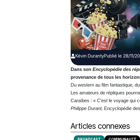
Kévin Duranty
Publié le 28/11/2
Dans son
Encyclopédie des répl
provenance de tous les horizo
Du western au film fantastique, du
Les amateurs de répliques pourron
Caraïbes : « C’est le voyage qui 
Philippe Durant,
Encyclopédie des 
Articles connexes
BROADCAST
COMMUNAUTÉ