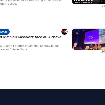
s dans les salles IMAX dès son premier week-
an réalise...
22
NAGE
et Mathieu Kassovitz face au « cheval
26, Claude Lelouch et Mathieu Kassovitz ont
e artificielle. Entre...
20