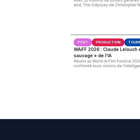
Avec 52 millions de dollars généré
end, The Odyssey de Christopher Nol
POST
PRODUCTION
TOUR
WAiFF 2026 : Claude Lelouch 
sauvage » de l’IA
Réunis au World AI Film Festival 20
confronté leurs visions de l’intelligenc