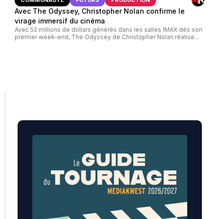
Avec The Odyssey, Christopher Nolan confirme le
virage immersif du cinéma
Avec 52 millions de dollars générés dans les salles IMAX dès son
premier week-end, The Odyssey de Christopher Nolan réalise...