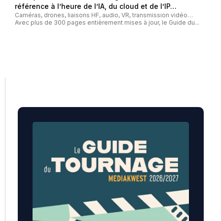
référence à l’heure de l’IA, du cloud et de l’IP…
Caméras, drones, liaisons HF, audio, VR, transmission vidéo…
Avec plus de 300 pages entièrement mises à jour, le Guide du...