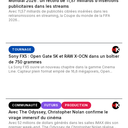
Mondial 2026 : un record de 11,57 milliards d’insertions
publicitaires dans les streams
Avec 11,57 milliards de publicités ciblées insérées dans les
retransmissions en streaming, la Coupe du monde de la FIFA
2026...
TOURNAGE
Sony FX5 : Open Gate 5K et RAW X-OCN dans un boîtier
de 750 grammes
La Sony FX5 ouvre un nouveau chapitre dans la gamme Cinema
Line. Capteur plein format empilé de 16,6 mégapixels, Open...
COMMUNAUTÉ
FUTURS
PRODUCTION
Avec The Odyssey, Christopher Nolan confirme le
virage immersif du cinéma
Avec 52 millions de dollars générés dans les salles IMAX dès son
premier week-end, The Odyssey de Christopher Nolan réalise...