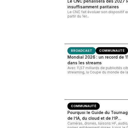
Le CNC pénalisera dès 2027 le
insuffisamment paritaires
Le CNC fait évoluer son dispositif e
partir du 1er...
BROADCAST
COMMUNAUTÉ
Mondial 2026 : un record de 11,
dans les streams
Avec 11,57 milliards de publicités c
streaming, la Coupe du monde de la 
COMMUNAUTÉ
Pourquoi le Guide du Tournage
de l’IA, du cloud et de l’IP…
Caméras, drones, liaisons HF, audi
pages entièrement mises à jour, le G