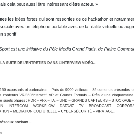
s cela peut aussi être intéressant d’être acteur. »
utes les idées fortes qui sont ressorties de ce hackathon et notamme
ociale avec un téléphone portable avec de la réalité virtuelle ou aug
 sportif !
ort est une initiative du Pôle Media Grand Paris, de Plaine Commu
LA SUITE DE L’ENTRETIEN DANS L’INTERVIEW VIDÉO…
150 exposants et partenaires – Près de 9000 visiteurs – 85 contenus présentés lor
des contenus VR/360/Interactif, AR et Grands Formats – Près d’une cinquantain
ur de sujets phares : HDR – VFX – I.A. – UHD – GRANDS CAPTEURS – STOCKAGE
IN – INTERCOM – WORKFLOW – DATAVIZ – TV – BROADCAST – CORPORA
RATION – MEDIATION CULTURELLE – CYBERSÉCURITÉ – PIRATAGE…
s réseaux sociaux …
m