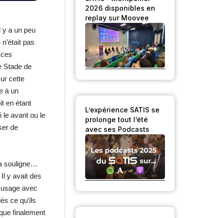
2026 disponibles en
replay sur Moovee
l y a un peu
n’était pas
 ces
e Stade de
ur cette
e à un
it en étant
L’expérience SATIS se
 le avant ou le
prolonge tout l’été
ser de
avec ses Podcasts
ela souligne…
Il y avait des
l usage avec
és ce qu’ils
 que finalement