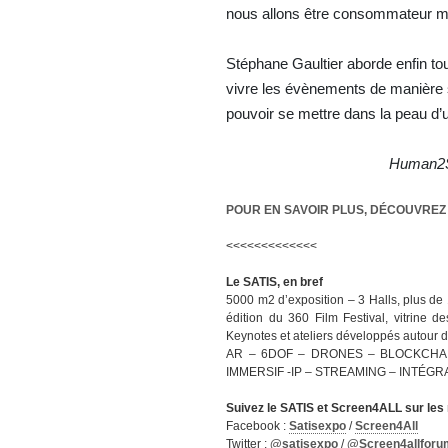
nous allons être consommateur mai
Stéphane Gaultier aborde enfin to
vivre les évènements de manière s
pouvoir se mettre dans la peau d’un
Human2Sp
POUR EN SAVOIR PLUS, DÉCOUVREZ 
<<<<<<<<<<<<<
Le SATIS, en bref
5000 m2 d’exposition – 3 Halls, plus de 
édition du 360 Film Festival, vitrine 
Keynotes et ateliers développés auto
AR – 6DOF – DRONES – BLOCKCHA
IMMERSIF -IP – STREAMING – INTÉG
Suivez le SATIS et Screen4ALL sur le
Facebook :
Satisexpo
/
Screen4All
Twitter :
@satisexpo
/
@Screen4allforu