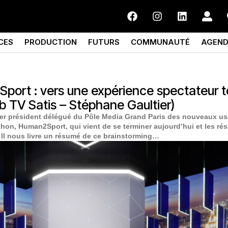
CES
PRODUCTION
FUTURS
COMMUNAUTÉ
AGEN
ort : vers une expérience spectateur t
eb TV Satis – Stéphane Gaultier)
er président délégué du Pôle Media Grand Paris des nouveaux us
on, Human2Sport, qui vient de se terminer aujourd’hui et les rés
. Il nous livre un résumé de ce brainstorming…