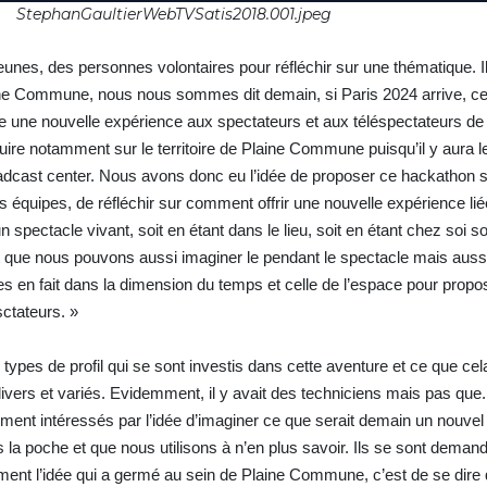
StephanGaultierWebTVSatis2018.001.jpeg
eunes, des personnes volontaires pour réfléchir sur une thématique. I
ine Commune, nous nous sommes dit demain, si Paris 2024 arrive, ce 
vre une nouvelle expérience aux spectateurs et aux téléspectateurs de
ire notamment sur le territoire de Plaine Commune puisqu’il y aura l
roadcast center. Nous avons donc eu l’idée de proposer ce hackathon s
 équipes, de réfléchir sur comment offrir une nouvelle expérience lié
n spectacle vivant, soit en étant dans le lieu, soit en étant chez soi so
t que nous pouvons aussi imaginer le pendant le spectacle mais aussi
s en fait dans la dimension du temps et celle de l’espace pour propo
ctateurs. »
s types de profil qui se sont investis dans cette aventure et ce que c
ivers et variés. Evidemment, il y avait des techniciens mais pas que. 
ment intéressés par l’idée d’imaginer ce que serait demain un nouve
 la poche et que nous utilisons à n’en plus savoir. Ils se sont demand
iment l’idée qui a germé au sein de Plaine Commune, c’est de se dire