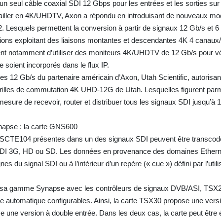
’un seul câble coaxial SDI 12 Gbps pour les entrées et les sorties sur
ailler en 4K/UHDTV, Axon a répondu en introduisant de nouveaux mod
 Lesquels permettent la conversion à partir de signaux 12 Gb/s et 6
tions exploitant des liaisons montantes et descendantes 4K 4 canaux
 notamment d’utiliser des moniteurs 4K/UHDTV de 12 Gb/s pour vérif
 soient incorporés dans le flux IP.
12 Gb/s du partenaire américain d’Axon, Utah Scientific, autorisant
grilles de commutation 4K UHD-12G de Utah. Lesquelles figurent parm
 mesure de recevoir, router et distribuer tous les signaux SDI jusqu’à 
apse : la carte GNS600
s SCTE104 présentes dans un des signaux SDI peuvent être transcod
l SDI 3G, HD ou SD. Les données en provenance des domaines Ethern
s du signal SDI ou à l’intérieur d’un repère (« cue ») défini par l’utilis
e sa gamme Synapse avec les contrôleurs de signaux DVB/ASI, TSX
 automatique configurables. Ainsi, la carte TSX30 propose une versio
e une version à double entrée. Dans les deux cas, la carte peut être