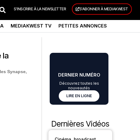
S'INSCRIRE À LA NEWSLETTER
S'ABONNER À MEDIAKWEST
DA
MEDIAKWEST TV
PETITES ANNONCES
 la
les Synapse,
DERNIER NUMÉRO
Découvrez toutes les
nouveautés
LIRE EN LIGNE
Dernières Vidéos
Cinéma, broadcast,