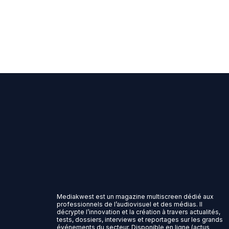
Mediakwest est un magazine multiscreen dédié aux
professionnels de l’audiovisuel et des médias. Il
décrypte l’innovation et la création à travers actualités,
tests, dossiers, interviews et reportages sur les grands
événements du secteur. Disponible en ligne (actus