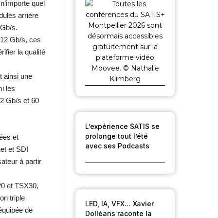
 n’importe quel
ules arrière
 Gb/s.
/12 Gb/s, ces
ier la qualité
 ainsi une
i les
12 Gb/s et 60
L’expérience SATIS se
prolonge tout l’été
ées et
avec ses Podcasts
et et SDI
ateur à partir
20 et TSX30,
n triple
LED, IA, VFX… Xavier
 équipée de
Dolléans raconte la