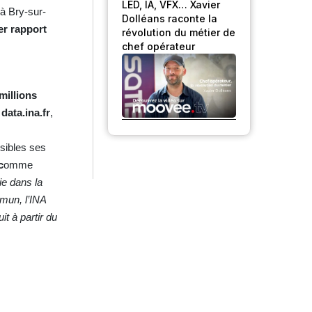
LED, IA, VFX… Xavier
à Bry-sur-
Dolléans raconte la
er rapport
révolution du métier de
chef opérateur
millions
e
data.ina.fr
,
ssibles ses
c
omme
ie dans la
mmun, l’INA
t à partir du