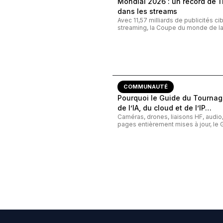
Mondial 2026 : un record de 11,
dans les streams
Avec 11,57 milliards de publicités c
streaming, la Coupe du monde de la 
COMMUNAUTÉ
Pourquoi le Guide du Tournage
de l’IA, du cloud et de l’IP…
Caméras, drones, liaisons HF, audi
pages entièrement mises à jour, le G