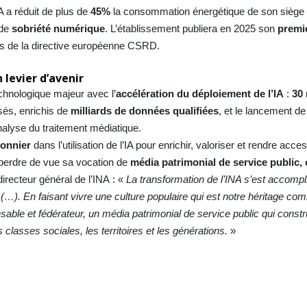
A a réduit de plus de
45%
la consommation énergétique de son siège 
 de
sobriété numérique
. L’établissement publiera en 2025 son
premi
ces de la directive européenne CSRD.
n levier d’avenir
chnologique majeur avec l’
accélération du déploiement de l’IA
:
30 
és, enrichis de
milliards de données qualifiées
, et le lancement d
alyse du traitement médiatique.
ionnier
dans l’utilisation de l’IA pour enrichir, valoriser et rendre acce
s perdre de vue sa vocation de
média patrimonial de service public, 
directeur général de l’INA : «
La transformation de l’INA s’est accompl
s (…). En faisant vivre une culture populaire qui est notre héritage co
le et fédérateur, un média patrimonial de service public qui construi
 classes sociales, les territoires et les générations.
»