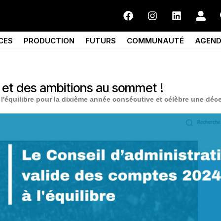
CES
PRODUCTION
FUTURS
COMMUNAUTÉ
AGEN
 et des ambitions au sommet !
 l'équilibre pour la dixième année consécutive et célèbre une déc