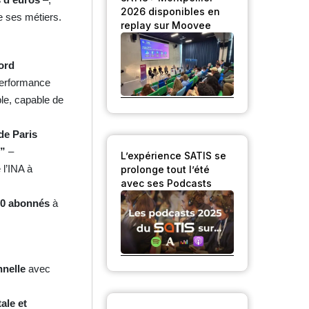
2026 disponibles en
e ses métiers.
replay sur Moovee
ord
performance
le, capable de
de Paris
s”
–
L’expérience SATIS se
 l’INA à
prolonge tout l’été
avec ses Podcasts
00 abonnés
à
nnelle
avec
ale et