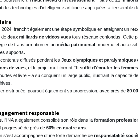
es technologies d’intelligence artificielle appliquées à l’ensemble d
laire
 2024, franchit également une étape symbolique en atteignant un
rec
s de
deux milliards de vidéos vues
tous réseaux confondus. Cette 
tégie de transformation en un
média patrimonial
moderne et accessib
les supports.
 contenus diffusés pendant les
Jeux olympiques et paralympiques 
ions de vues
, et le projet multiformat
“Il suffit d’écouter les femme
tes et livre – a su conquérir un large public, illustrant la capacité de
chives.
per-distribuée, poursuit également sa progression, avec près de
80 0
engagement responsable
, l’INA a également consolidé son rôle dans la
formation professio
nt progressé de près de
60% en quatre ans
.
on s’est accompagnée d’une forte démarche de
responsabilité sociét