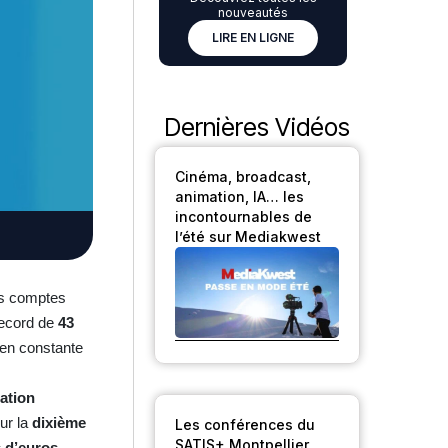
nouveautés
LIRE EN LIGNE
Dernières Vidéos
Cinéma, broadcast,
animation, IA… les
incontournables de
l’été sur Mediakwest
les comptes
 record de
43
 en constante
tation
ur la
dixième
Les conférences du
SATIS+ Montpellier
s d’euros
–,