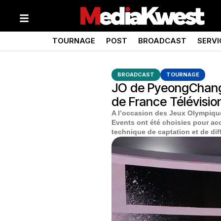
TOURNAGE
POST
BROADCAST
SERVI
BROADCAST
TOURNAGE
JO de PyeongChang 
de France Télévisio
A l’occasion des Jeux Olympiqu
Events ont été choisies pour ac
technique de captation et de dif