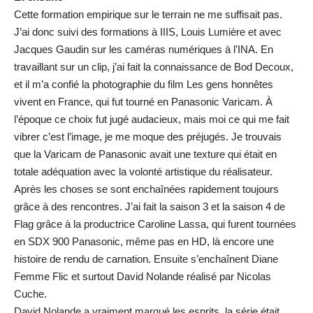
Cette formation empirique sur le terrain ne me suffisait pas.
J’ai donc suivi des formations à IIIS, Louis Lumière et avec
Jacques Gaudin sur les caméras numériques à l’INA. En
travaillant sur un clip, j’ai fait la connaissance de Bod Decoux,
et il m’a confié la photographie du film Les gens honnêtes
vivent en France, qui fut tourné en Panasonic Varicam. À
l’époque ce choix fut jugé audacieux, mais moi ce qui me fait
vibrer c’est l’image, je me moque des préjugés. Je trouvais
que la Varicam de Panasonic avait une texture qui était en
totale adéquation avec la volonté artistique du réalisateur.
Après les choses se sont enchaînées rapidement toujours
grâce à des rencontres. J’ai fait la saison 3 et la saison 4 de
Flag grâce à la productrice Caroline Lassa, qui furent tournées
en SDX 900 Panasonic, même pas en HD, là encore une
histoire de rendu de carnation. Ensuite s’enchaînent Diane
Femme Flic et surtout David Nolande réalisé par Nicolas
Cuche.
David Nolande a vraiment marqué les esprits, la série était