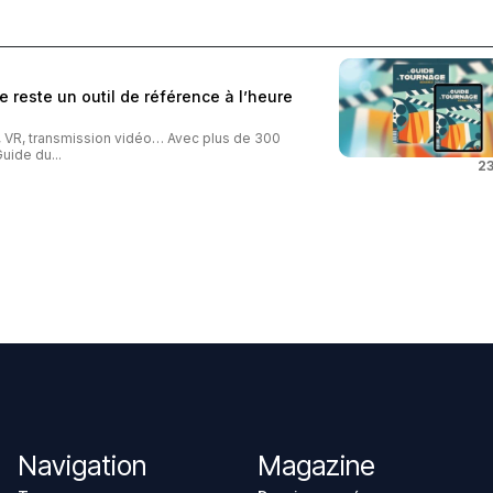
 reste un outil de référence à l’heure
o, VR, transmission vidéo… Avec plus de 300
uide du...
23
Navigation
Magazine