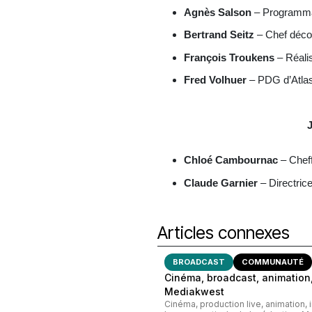
Agnès Salson
– Programmat
Bertrand Seitz
– Chef déco
François Troukens
– Réali
Fred Volhuer
– PDG d’Atla
Chloé Cambournac
– Cheff
Claude Garnier
– Directrice
Articles connexes
BROADCAST
COMMUNAUTÉ
Cinéma, broadcast, animation,
Mediakwest
Cinéma, production live, animation, 