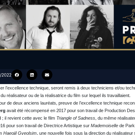
5/2022
iser l’excellence technique, seront remis à deux techniciens et/ou tech
u réalisateur ou de la réalisatrice du film sur lequel ils travaillaient.
tour de deux anciens lauréats, preuve de l’excellence technique reco
erg
avait été récompensé en 2017 pour son travail de Production Desi
 il revient cette avec le film
Triangle of Sadness
, du même réalisate
16 pour son travail de Directrice Artistique sur
Mademoiselle
de Park
lm
Haeojil Gyeolsim
, une nouvelle fois sous la direction du réalisateu