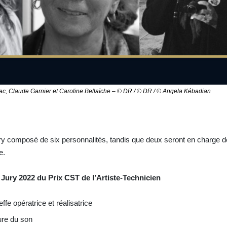
, Claude Garnier et Caroline Bellaïche – © DR / © DR / © Angela Kébadian
y composé de six personnalités, tandis que deux seront en charge de
e.
Jury 2022 du Prix CST de l’Artiste-Technicien
fe opératrice et réalisatrice
ure du son