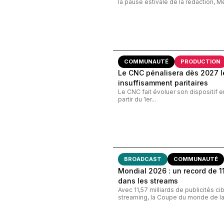
la pause estivale de la rédaction, M
COMMUNAUTÉ
PRODUCTION
Le CNC pénalisera dès 2027 le
insuffisamment paritaires
Le CNC fait évoluer son dispositif e
partir du 1er...
BROADCAST
COMMUNAUTÉ
Mondial 2026 : un record de 11,
dans les streams
Avec 11,57 milliards de publicités c
streaming, la Coupe du monde de la 