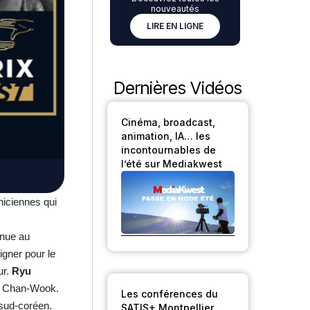
nouveautés
LIRE EN LIGNE
Dernières Vidéos
Cinéma, broadcast,
animation, IA… les
incontournables de
l’été sur Mediakwest
niciennes qui
nnue au
gner pour le
ur.
Ryu
 Chan-Wook.
Les conférences du
r sud-coréen.
SATIS+ Montpellier