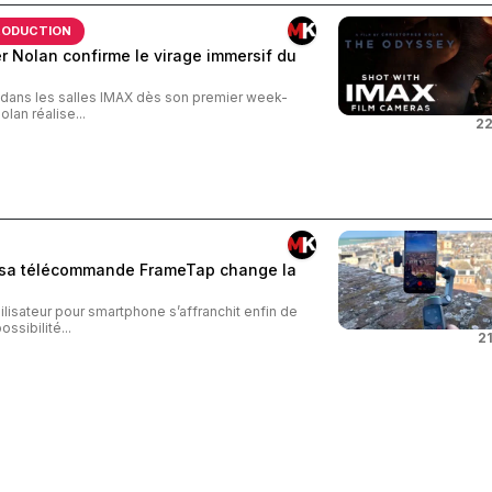
RODUCTION
 Nolan confirme le virage immersif du
s dans les salles IMAX dès son premier week-
an réalise...
22
: sa télécommande FrameTap change la
ilisateur pour smartphone s’affranchit enfin de
ossibilité...
21