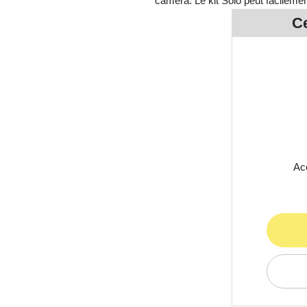
caméra. Le kit Solo peut facileme
Ce
Acc