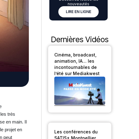
nouveautés
LIRE EN LIGNE
Dernières Vidéos
Cinéma, broadcast,
animation, IA… les
incontournables de
l’été sur Mediakwest
e
les très
se en main. Il
le projet en
Les conférences du
on peut
SATIS+ Montpellier