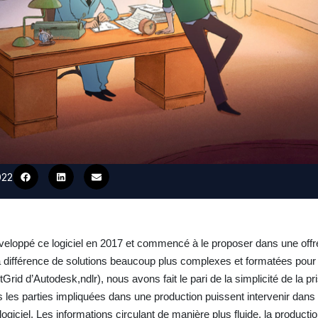
022
loppé ce logiciel en 2017 et commencé à le proposer dans une offr
a différence de solutions beaucoup plus complexes et formatées pour 
d d’Autodesk,ndlr), nous avons fait le pari de la simplicité de la pri
 les parties impliquées dans une production puissent intervenir dans 
 logiciel. Les informations circulant de manière plus fluide, la producti