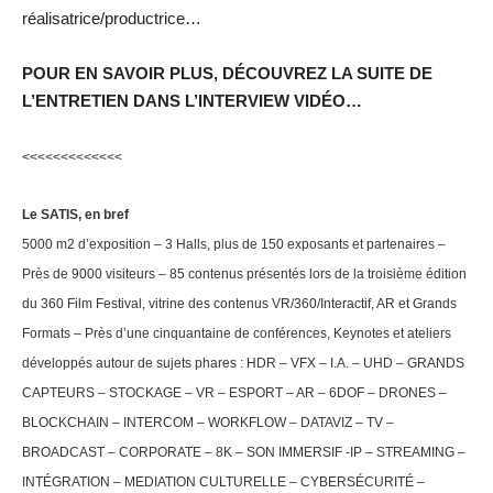
réalisatrice/productrice…
POUR EN SAVOIR PLUS, DÉCOUVREZ LA SUITE DE
L’ENTRETIEN DANS L’INTERVIEW VIDÉO…
<<<<<<<<<<<<<
Le SATIS, en bref
5000 m2 d’exposition – 3 Halls, plus de 150 exposants et partenaires –
Près de 9000 visiteurs – 85 contenus présentés lors de la troisième édition
du 360 Film Festival, vitrine des contenus VR/360/Interactif, AR et Grands
Formats – Près d’une cinquantaine de conférences, Keynotes et ateliers
développés autour de sujets phares : HDR – VFX – I.A. – UHD – GRANDS
CAPTEURS – STOCKAGE – VR – ESPORT – AR – 6DOF – DRONES –
BLOCKCHAIN – INTERCOM – WORKFLOW – DATAVIZ – TV –
BROADCAST – CORPORATE – 8K – SON IMMERSIF -IP – STREAMING –
INTÉGRATION – MEDIATION CULTURELLE – CYBERSÉCURITÉ –