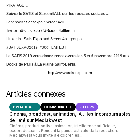
PIRATAGE…
Suivez le SATIS et Screen4ALL sur les réseaux sociaux …
Facebook :
Satisexpo
/
Screen4All
Twitter :
@satisexpo
/
@Screen4allforum
LinkedIn :
Satis Expo
and
Screen4all
groups
#SATISEXPO2019 #360FILMFEST
Le SATIS 2019 vous donne rendez-vous les 5 et 6 novembre 2019 aux
Docks de Paris à La Plaine Saint-Denis.
http://www.satis-expo.com
Articles connexes
BROADCAST
COMMUNAUTÉ
FUTURS
Cinéma, broadcast, animation, IA… les incontournables
de l’été sur Mediakwest
Cinéma, production live, animation, intelligence artificielle,
écoproduction… Pendant la pause estivale de la rédaction,
Mediakwest vous invite à explorer les...