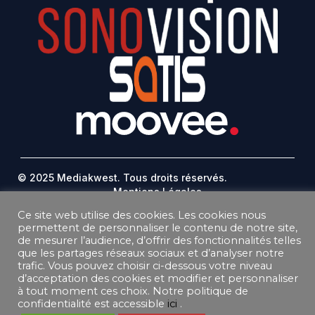
© 2025 Mediakwest. Tous droits réservés.
Mentions Légales
FAQ
Ce site web utilise des cookies. Les cookies nous
Contact
permettent de personnaliser le contenu de notre site,
Plan Du Site
de mesurer l’audience, d’offrir des fonctionnalités telles
que les partages réseaux sociaux et d’analyser notre
DONNEES PERSONNELLES
trafic. Vous pouvez choisir ci-dessous votre niveau
CONDITIONS GÉNÉRALES DE VENTE ABONNEMENT
d’acceptation des cookies et modifier et personnaliser
CONDITIONS GÉNÉRALES D’UTILISATION
à tout moment ces choix. Notre politique de
confidentialité est accessible
ici
.